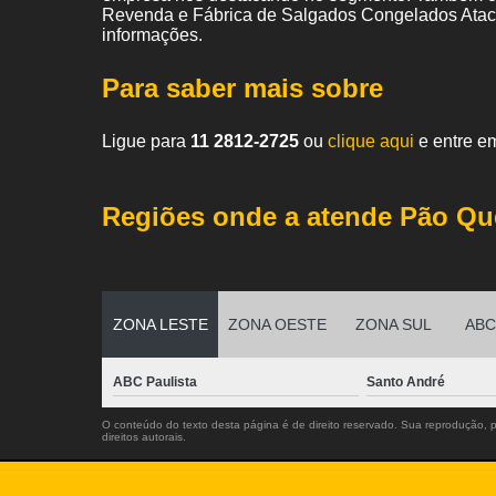
Revenda e Fábrica de Salgados Congelados Ataca
informações.
Para saber mais sobre
Ligue para
11 2812-2725
ou
clique aqui
e entre em
Regiões onde a atende Pão Qu
ZONA LESTE
ZONA OESTE
ZONA SUL
ABC 
ABC Paulista
Santo André
O conteúdo do texto desta página é de direito reservado. Sua reprodução, pa
direitos autorais
.