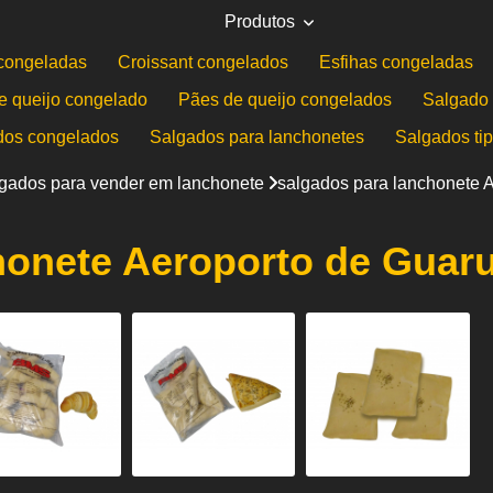
Produtos
congeladas
Croissant congelados
Esfihas congeladas
e queijo congelado
Pães de queijo congelados
Salgado 
dos congelados
Salgados para lanchonetes
Salgados ti
lgados para vender em lanchonete
salgados para lanchonete 
honete Aeroporto de Guar