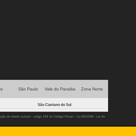
os
São Paulo
Vale do Paraíba
Zona Norte
São Caetano do Sul
ação de direito autoral – artigo 184 do Código Penal –
Lei 9610/98 - Lei de