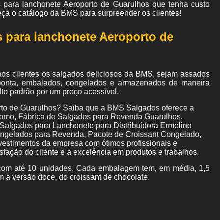
s para lanchonete Aeroporto de Guarulhos
que tenha custo
ça o catálogo da BMS para surpreender os clientes!
s para lanchonete Aeroporto de
aos clientes os salgados deliciosos da BMS, sejam assados
e ponta, embalados, congelados e armazenados de maneira
lto padrão por um preço acessível.
rto de Guarulhos? Saiba que a BMS Salgados oferece a
como, Fábrica de Salgados para Revenda Guarulhos,
Salgados para Lanchonete para Distribuidora Ermelino
ngelados para Revenda, Pacote de Croissant Congelado,
nvestimentos da empresa com ótimos profissionais e
fação do cliente e a excelência em produtos e trabalhos.
om até 10 unidades. Cada embalagem tem, em média, 1,5
m a versão doce, do croissant de chocolate.