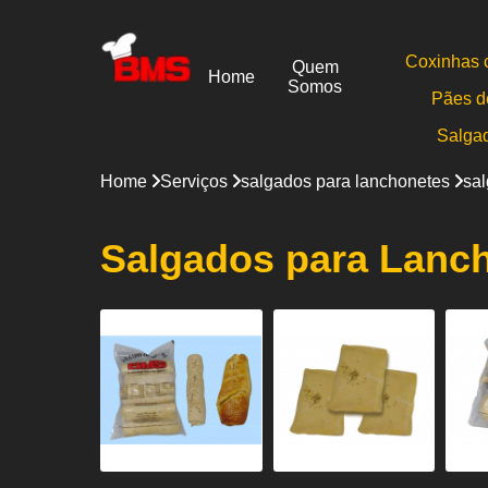
Coxinhas 
Quem
Home
Somos
Pães d
Salga
Home
Serviços
salgados para lanchonetes
sa
Salgados para Lanc