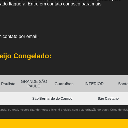
do Itaquera. Entre em contato conosco para mais
 contato por email.
eijo Congelado:
GRANDE SÃO
Paulista
Guarulhos
INTERIOR
Sant
PAULO
São Bernardo do Campo
São Caetano
rcial ou total, mesmo citando nossos links, é proibida sem a autorização do autor. Crime de viol