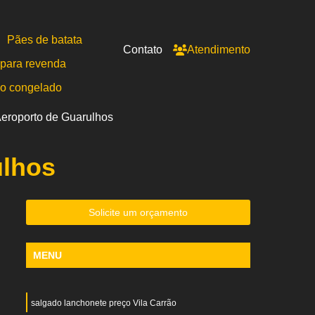
Pães de batata
Contato
Atendimento
para revenda
po congelado
Aeroporto de Guarulhos
ulhos
Solicite um orçamento
MENU
salgado lanchonete preço Vila Carrão