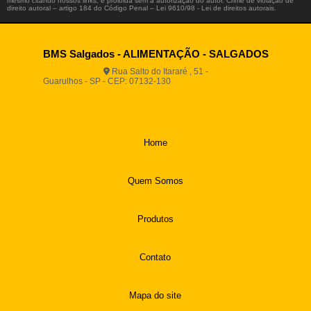
mesmo citando nossos links, é proibida sem a autorização do autor. Crime de violação de
direito autoral – artigo 184 do Código Penal –
Lei 9610/98 - Lei de direitos autorais
.
BMS Salgados - ALIMENTAÇÃO - SALGADOS
Rua Salto do Itararé , 51 -
Guarulhos - SP - CEP: 07132-130
(11) 2812-2725
(11)
94916-9730
vendas@boamassasalgados.com.br
Home
Quem Somos
Produtos
Contato
Mapa do site