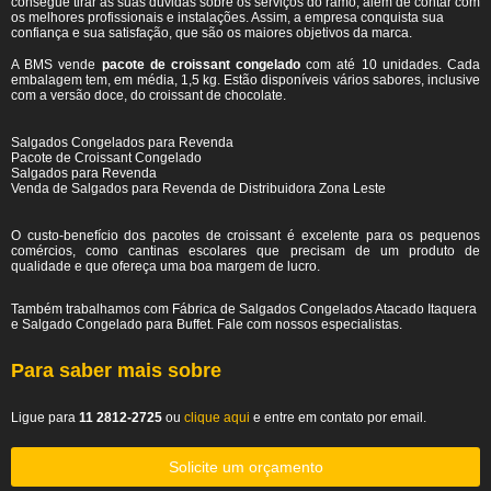
consegue tirar as suas dúvidas sobre os serviços do ramo, além de contar com
os melhores profissionais e instalações. Assim, a empresa conquista sua
confiança e sua satisfação, que são os maiores objetivos da marca.
A BMS vende
pacote de croissant congelado
com até 10 unidades. Cada
embalagem tem, em média, 1,5 kg. Estão disponíveis vários sabores, inclusive
com a versão doce, do croissant de chocolate.
Salgados Congelados para Revenda
Pacote de Croissant Congelado
Salgados para Revenda
Venda de Salgados para Revenda de Distribuidora Zona Leste
O custo-benefício dos pacotes de croissant é excelente para os pequenos
comércios, como cantinas escolares que precisam de um produto de
qualidade e que ofereça uma boa margem de lucro.
Também trabalhamos com Fábrica de Salgados Congelados Atacado Itaquera
e Salgado Congelado para Buffet. Fale com nossos especialistas.
Para saber mais sobre
Ligue para
11 2812-2725
ou
clique aqui
e entre em contato por email.
Solicite um orçamento