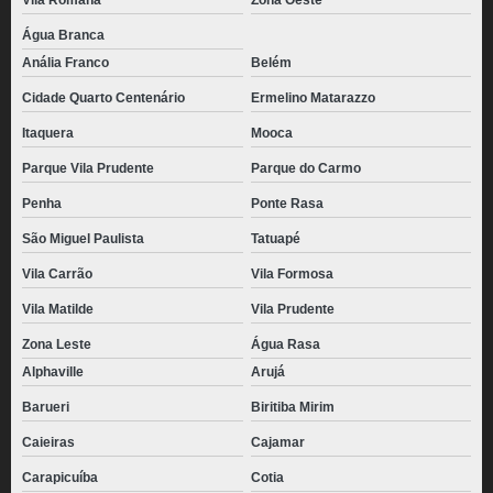
Vila Romana
Zona Oeste
Água Branca
Anália Franco
Belém
Cidade Quarto Centenário
Ermelino Matarazzo
Itaquera
Mooca
Parque Vila Prudente
Parque do Carmo
Penha
Ponte Rasa
São Miguel Paulista
Tatuapé
Vila Carrão
Vila Formosa
Vila Matilde
Vila Prudente
Zona Leste
Água Rasa
Alphaville
Arujá
Barueri
Biritiba Mirim
Caieiras
Cajamar
Carapicuíba
Cotia