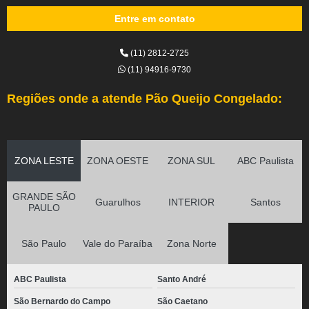
Entre em contato
(11) 2812-2725
(11) 94916-9730
Regiões onde a atende Pão Queijo Congelado:
ZONA LESTE
ZONA OESTE
ZONA SUL
ABC Paulista
GRANDE SÃO
Guarulhos
INTERIOR
Santos
PAULO
São Paulo
Vale do Paraíba
Zona Norte
ABC Paulista
Santo André
São Bernardo do Campo
São Caetano