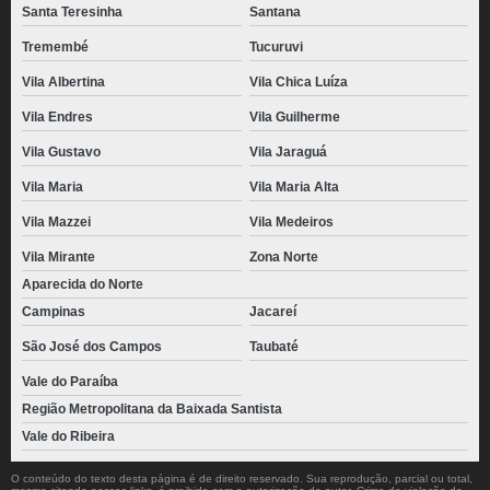
Santa Teresinha
Santana
Tremembé
Tucuruvi
Vila Albertina
Vila Chica Luíza
Vila Endres
Vila Guilherme
Vila Gustavo
Vila Jaraguá
Vila Maria
Vila Maria Alta
Vila Mazzei
Vila Medeiros
Vila Mirante
Zona Norte
Aparecida do Norte
Campinas
Jacareí
São José dos Campos
Taubaté
Vale do Paraíba
Região Metropolitana da Baixada Santista
Vale do Ribeira
O conteúdo do texto desta página é de direito reservado. Sua reprodução, parcial ou total,