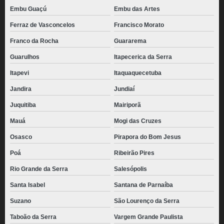
Embu Guaçú
Embu das Artes
Ferraz de Vasconcelos
Francisco Morato
Franco da Rocha
Guararema
Guarulhos
Itapecerica da Serra
Itapevi
Itaquaquecetuba
Jandira
Jundiaí
Juquitiba
Mairiporã
Mauá
Mogi das Cruzes
Osasco
Pirapora do Bom Jesus
Poá
Ribeirão Pires
Rio Grande da Serra
Salesópolis
Santa Isabel
Santana de Parnaíba
Suzano
São Lourenço da Serra
Taboão da Serra
Vargem Grande Paulista