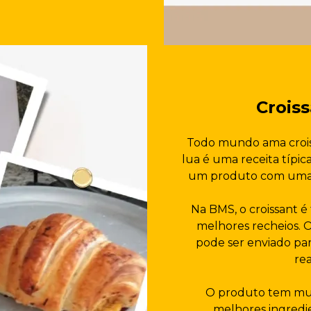
Crois
Todo mundo ama crois
lua é uma receita típic
um produto com uma m
Na BMS, o croissant é 
melhores recheios. 
pode ser enviado par
rea
O produto tem mui
melhores ingredi