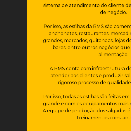
sistema de atendimento do cliente d
de negócio.
Por isso, as esfihas da BMS são comerc
lanchonetes, restaurantes, mercad
grandes, mercados, quitandas, lojas de
bares, entre outros negócios qu
alimentação.
A BMS conta com infraestrutura d
atender aos clientes e produzir s
rigoroso processo de qualidade
Por isso, todas as esfihas são feitas e
grande e com os equipamentos mais
A equipe de produção dos salgados é 
treinamentos constan