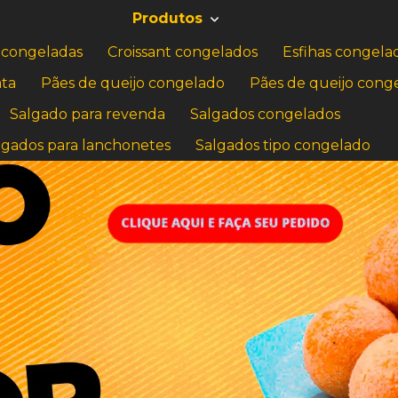
Produtos
 congeladas
Croissant congelados
Esfihas congela
ata
Pães de queijo congelado
Pães de queijo cong
Salgado para revenda
Salgados congelados
lgados para lanchonetes
Salgados tipo congelado