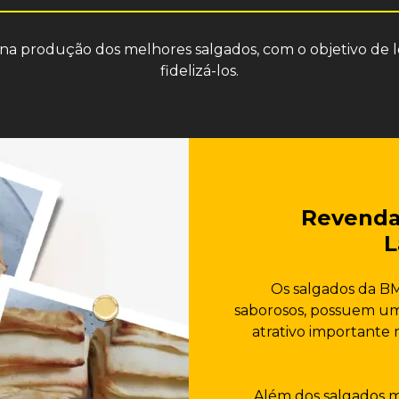
 produção dos melhores salgados, com o objetivo de lev
fidelizá-los.
Revenda
L
Os salgados da B
saborosos, possuem um
atrativo importante 
Além dos salgados ma