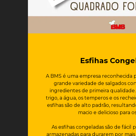
Esfihas Conge
A BMS é uma empresa reconhecida p
grande variedade de salgados con
ingredientes de primeira qualidade. 
trigo, a água, os temperos e os rechei
esfihas são de alto padrão, resulta
macio e delicioso para os
As esfihas congeladas são de fácil
armazenadas para durarem por mais