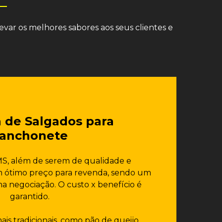
ar os melhores sabores aos seus clientes e
 de Salgados para
anchonete
MS, além de serem de qualidade e
 ótimo preço para revenda, sendo um
na negociação. O custo x benefício é
garantido.
is tradicionais, como pão de queijo,