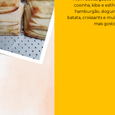
coxinha, kibe e esf
hamburgão, doguinh
batata, croissants e mui
mais gost