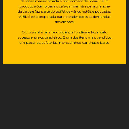
deliciosa massa folhada e um formato de meia-lua. O
produto é ótimo para o café da manhã e para o lanche
da tarde e faz parte do buffet de vários hotéis e pousadas.
A BMS está preparada para atender todas as demandas
dos clientes.
O croissant é um produto inconfundível e faz muito
sucesso entre os brasileiros. É um dos itens mais vendidos
em padarias, cafeterias, mercadinhos, cantinas e bares.