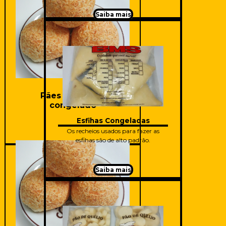
Saiba mais
Saiba mais
Pães de queijo
congelado
Esfihas Congeladas
Os recheios usados para fazer as
esfihas são de alto padrão.
Saiba mais
Saiba mais