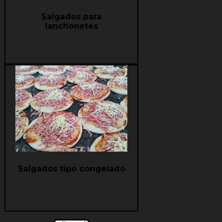
Salgados para
lanchonetes
Saiba mais
Salgados tipo congelado