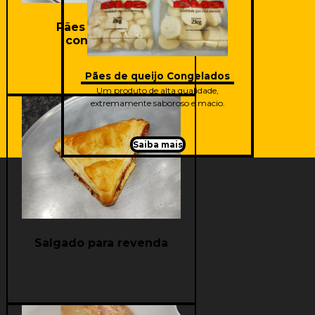
Pães de queijo
congelados
Pães de queijo Congelados
Um produto de alta qualidade,
extremamente saboroso e macio.
Saiba mais
Saiba mais
Salgado para revenda