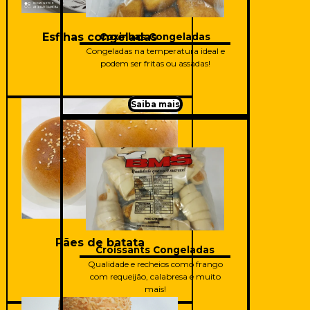
Esfihas congeladas
Coxinhas Congeladas
Congeladas na temperatura ideal e
podem ser fritas ou assadas!
Saiba mais
Saiba mais
Pães de batata
Croissants Congeladas
Qualidade e recheios como frango
com requeijão, calabresa e muito
mais!