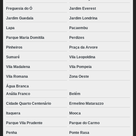
Freguesia do Ó
Jardim Everest
Jardim Guedala
Jardim Londrina
Lapa
Pacaembu
Parque Maria Domitila
Perdizes
Pinheiros
Praça da Arvore
Sumaré
Vila Leopoldina
Vila Madalena
Vila Pompeia
Vila Romana
Zona Oeste
Água Branca
Anália Franco
Belém
Cidade Quarto Centenário
Ermelino Matarazzo
Itaquera
Mooca
Parque Vila Prudente
Parque do Carmo
Penha
Ponte Rasa