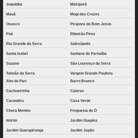
Juquitiba
Mairiporã
Mauá
Mogi das Cruzes
Osasco
Pirapora do Bom Jesus
Poá
Ribeirão Pires
Rio Grande da Serra
Salesópolis
Santa Isabel
Santana de Parnaíba
Suzano
São Lourenço da Serra
Taboão da Serra
Vargem Grande Paulista
Alto do Pari
Barro Branco
Cachoeirinha
Caieras
Carandiru
Casa Verde
Chora Menino
Freguesia do Ó
Imirim
Jardim Guapira
Jardim Guarapiranga
Jardim Japão