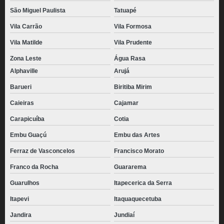
São Miguel Paulista
Tatuapé
Vila Carrão
Vila Formosa
Vila Matilde
Vila Prudente
Zona Leste
Água Rasa
Alphaville
Arujá
Barueri
Biritiba Mirim
Caieiras
Cajamar
Carapicuíba
Cotia
Embu Guaçú
Embu das Artes
Ferraz de Vasconcelos
Francisco Morato
Franco da Rocha
Guararema
Guarulhos
Itapecerica da Serra
Itapevi
Itaquaquecetuba
Jandira
Jundiaí