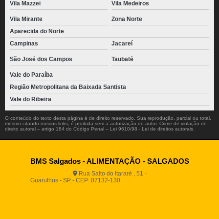
Vila Mazzei
Vila Medeiros
Vila Mirante
Zona Norte
Aparecida do Norte
Campinas
Jacareí
São José dos Campos
Taubaté
Vale do Paraíba
Região Metropolitana da Baixada Santista
Vale do Ribeira
O conteúdo do texto desta página é de direito reservado. Sua reprodução, parcial ou total,
mesmo citando nossos links, é proibida sem a autorização do autor. Crime de violação de
direito autoral – artigo 184 do Código Penal –
Lei 9610/98 - Lei de direitos autorais
.
BMS Salgados - ALIMENTAÇÃO - SALGADOS
Rua Salto do Itararé , 51 -
Guarulhos - SP - CEP: 07132-130
(11) 2812-2725
(11)
94916-9730
vendas@boamassasalgados.com.br