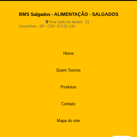
BMS Salgados - ALIMENTAÇÃO - SALGADOS
Rua Salto do Itararé , 51 -
Guarulhos - SP - CEP: 07132-130
(11) 2812-2725
(11)
94916-9730
vendas@boamassasalgados.com.br
Home
Quem Somos
Produtos
Contato
Mapa do site