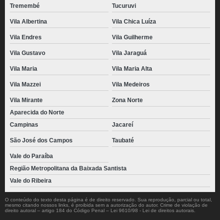
Tremembé
Tucuruvi
Vila Albertina
Vila Chica Luíza
Vila Endres
Vila Guilherme
Vila Gustavo
Vila Jaraguá
Vila Maria
Vila Maria Alta
Vila Mazzei
Vila Medeiros
Vila Mirante
Zona Norte
Aparecida do Norte
Campinas
Jacareí
São José dos Campos
Taubaté
Vale do Paraíba
Região Metropolitana da Baixada Santista
Vale do Ribeira
O conteúdo do texto desta página é de direito reservado. Sua reprodução, parcial ou total,
mesmo citando nossos links, é proibida sem a autorização do autor. Crime de violação de
direito autoral – artigo 184 do Código Penal –
Lei 9610/98 - Lei de direitos autorais
.