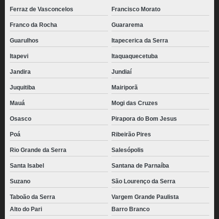
Ferraz de Vasconcelos
Francisco Morato
Franco da Rocha
Guararema
Guarulhos
Itapecerica da Serra
Itapevi
Itaquaquecetuba
Jandira
Jundiaí
Juquitiba
Mairiporã
Mauá
Mogi das Cruzes
Osasco
Pirapora do Bom Jesus
Poá
Ribeirão Pires
Rio Grande da Serra
Salesópolis
Santa Isabel
Santana de Parnaíba
Suzano
São Lourenço da Serra
Taboão da Serra
Vargem Grande Paulista
Alto do Pari
Barro Branco