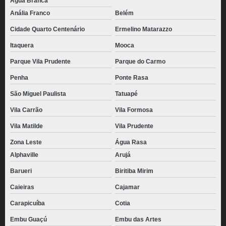
Água Branca
Anália Franco
Belém
Cidade Quarto Centenário
Ermelino Matarazzo
Itaquera
Mooca
Parque Vila Prudente
Parque do Carmo
Penha
Ponte Rasa
São Miguel Paulista
Tatuapé
Vila Carrão
Vila Formosa
Vila Matilde
Vila Prudente
Zona Leste
Água Rasa
Alphaville
Arujá
Barueri
Biritiba Mirim
Caieiras
Cajamar
Carapicuíba
Cotia
Embu Guaçú
Embu das Artes