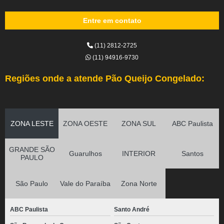
Entre em contato
(11) 2812-2725
(11) 94916-9730
Regiões onde a atende Pão Queijo Congelado:
ZONA LESTE
ZONA OESTE
ZONA SUL
ABC Paulista
GRANDE SÃO
Guarulhos
INTERIOR
Santos
PAULO
São Paulo
Vale do Paraíba
Zona Norte
ABC Paulista
Santo André