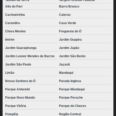
Taboão da Serra
Vargem Grande Paulista
Alto do Pari
Barro Branco
Cachoeirinha
Caieras
Carandiru
Casa Verde
Chora Menino
Freguesia do Ó
Imirim
Jardim Guapira
Jardim Guarapiranga
Jardim Japão
Jardim Leonor Mendes de Barros
Jardim São Bento
Jardim São Paulo
Jaçanã
Limão
Mandaqui
Nossa Senhora do Ó
Parada Inglesa
Parque Anhembi
Parque Mandaqui
Parque Novo Mundo
Parque Peruche
Parque Vitória
Parque do Chaves
Pompéia
Região Central