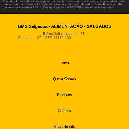
O conteúdo do texto desta página é de direito reservado. Sua reprodução, parcial ou total,
mesmo citando nossos links, é proibida sem a autorização do autor. Crime de violação de
direito autoral – artigo 184 do Código Penal –
Lei 9610/98 - Lei de direitos autorais
.
BMS Salgados - ALIMENTAÇÃO - SALGADOS
Rua Salto do Itararé , 51 -
Guarulhos - SP - CEP: 07132-130
(11) 2812-2725
(11)
94916-9730
vendas@boamassasalgados.com.br
Home
Quem Somos
Produtos
Contato
Mapa do site