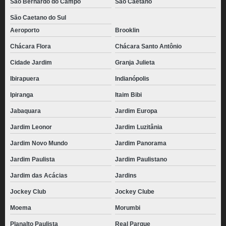
São Bernardo do Campo
São Caetano
São Caetano do Sul
Aeroporto
Brooklin
Chácara Flora
Chácara Santo Antônio
Cidade Jardim
Granja Julieta
Ibirapuera
Indianópolis
Ipiranga
Itaim Bibi
Jabaquara
Jardim Europa
Jardim Leonor
Jardim Luzitânia
Jardim Novo Mundo
Jardim Panorama
Jardim Paulista
Jardim Paulistano
Jardim das Acácias
Jardins
Jockey Club
Jockey Clube
Moema
Morumbi
Planalto Paulista
Real Parque