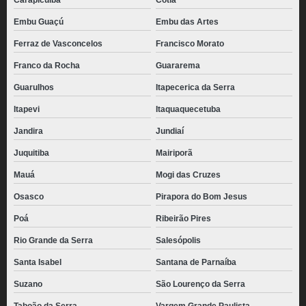
Carapicuíba
Cotia
Embu Guaçú
Embu das Artes
Ferraz de Vasconcelos
Francisco Morato
Franco da Rocha
Guararema
Guarulhos
Itapecerica da Serra
Itapevi
Itaquaquecetuba
Jandira
Jundiaí
Juquitiba
Mairiporã
Mauá
Mogi das Cruzes
Osasco
Pirapora do Bom Jesus
Poá
Ribeirão Pires
Rio Grande da Serra
Salesópolis
Santa Isabel
Santana de Parnaíba
Suzano
São Lourenço da Serra