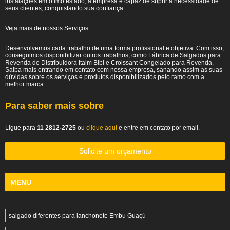
instalações em ótimo estado, a empresa é capaz de suprir a necessidade de
seus clientes, conquistando sua confiança.
Veja mais de nossos Serviços:
Desenvolvemos cada trabalho de uma forma profissional e objetiva. Com isso,
conseguimos disponibilizar outros trabalhos, como Fábrica de Salgados para
Revenda de Distribuidora Itaim Bibi e Croissant Congelado para Revenda.
Saiba mais entrando em contato com nossa empresa, sanando assim as suas
dúvidas sobre os serviços e produtos disponibilizados pelo ramo com a
melhor marca.
Para saber mais sobre
Ligue para
11 2812-2725
ou
clique aqui
e entre em contato por email.
Solicite um orçamento
MENU
salgado diferentes para lanchonete Embu Guaçú