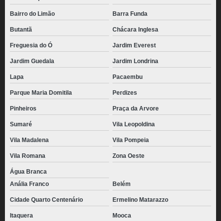
Bairro do Limão
Barra Funda
Butantã
Chácara Inglesa
Freguesia do Ó
Jardim Everest
Jardim Guedala
Jardim Londrina
Lapa
Pacaembu
Parque Maria Domitila
Perdizes
Pinheiros
Praça da Arvore
Sumaré
Vila Leopoldina
Vila Madalena
Vila Pompeia
Vila Romana
Zona Oeste
Água Branca
Anália Franco
Belém
Cidade Quarto Centenário
Ermelino Matarazzo
Itaquera
Mooca