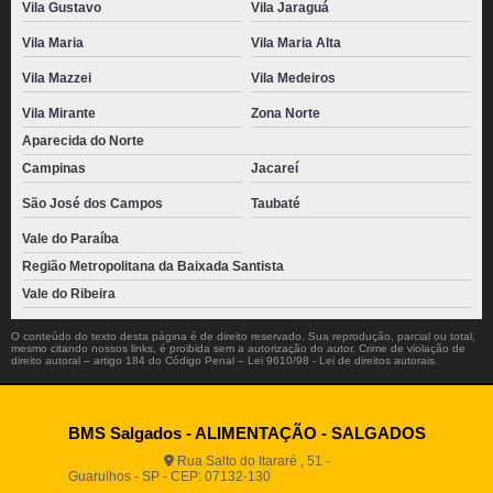
Vila Gustavo
Vila Jaraguá
Vila Maria
Vila Maria Alta
Vila Mazzei
Vila Medeiros
Vila Mirante
Zona Norte
Aparecida do Norte
Campinas
Jacareí
São José dos Campos
Taubaté
Vale do Paraíba
Região Metropolitana da Baixada Santista
Vale do Ribeira
O conteúdo do texto desta página é de direito reservado. Sua reprodução, parcial ou total,
mesmo citando nossos links, é proibida sem a autorização do autor. Crime de violação de
direito autoral – artigo 184 do Código Penal –
Lei 9610/98 - Lei de direitos autorais
.
BMS Salgados - ALIMENTAÇÃO - SALGADOS
Rua Salto do Itararé , 51 -
Guarulhos - SP - CEP: 07132-130
(11) 2812-2725
(11)
94916-9730
vendas@boamassasalgados.com.br