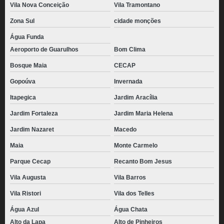
Vila Nova Conceição
Vila Tramontano
Zona Sul
cidade monções
Água Funda
Aeroporto de Guarulhos
Bom Clima
Bosque Maia
CECAP
Gopoúva
Invernada
Itapegica
Jardim Aracília
Jardim Fortaleza
Jardim Maria Helena
Jardim Nazaret
Macedo
Maia
Monte Carmelo
Parque Cecap
Recanto Bom Jesus
Vila Augusta
Vila Barros
Vila Ristori
Vila dos Telles
Água Azul
Água Chata
Alto da Lapa
Alto de Pinheiros