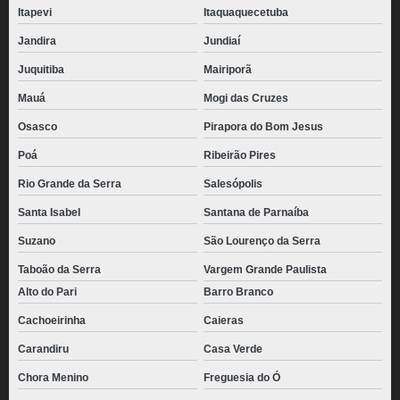
Itapevi
Itaquaquecetuba
Jandira
Jundiaí
Juquitiba
Mairiporã
Mauá
Mogi das Cruzes
Osasco
Pirapora do Bom Jesus
Poá
Ribeirão Pires
Rio Grande da Serra
Salesópolis
Santa Isabel
Santana de Parnaíba
Suzano
São Lourenço da Serra
Taboão da Serra
Vargem Grande Paulista
Alto do Pari
Barro Branco
Cachoeirinha
Caieras
Carandiru
Casa Verde
Chora Menino
Freguesia do Ó