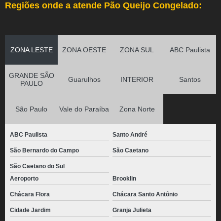
Regiões onde a atende Pão Queijo Congelado:
ZONA LESTE
ZONA OESTE
ZONA SUL
ABC Paulista
GRANDE SÃO
Guarulhos
INTERIOR
Santos
PAULO
São Paulo
Vale do Paraíba
Zona Norte
ABC Paulista
Santo André
São Bernardo do Campo
São Caetano
São Caetano do Sul
Aeroporto
Brooklin
Chácara Flora
Chácara Santo Antônio
Cidade Jardim
Granja Julieta