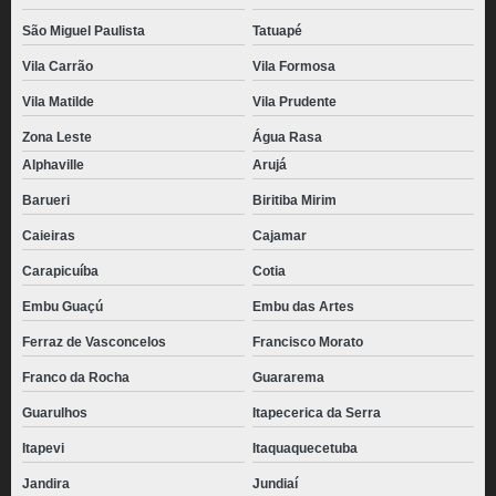
São Miguel Paulista
Tatuapé
Vila Carrão
Vila Formosa
Vila Matilde
Vila Prudente
Zona Leste
Água Rasa
Alphaville
Arujá
Barueri
Biritiba Mirim
Caieiras
Cajamar
Carapicuíba
Cotia
Embu Guaçú
Embu das Artes
Ferraz de Vasconcelos
Francisco Morato
Franco da Rocha
Guararema
Guarulhos
Itapecerica da Serra
Itapevi
Itaquaquecetuba
Jandira
Jundiaí