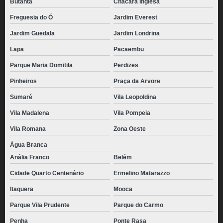
Butantã
Chácara Inglesa
Freguesia do Ó
Jardim Everest
Jardim Guedala
Jardim Londrina
Lapa
Pacaembu
Parque Maria Domitila
Perdizes
Pinheiros
Praça da Arvore
Sumaré
Vila Leopoldina
Vila Madalena
Vila Pompeia
Vila Romana
Zona Oeste
Água Branca
Anália Franco
Belém
Cidade Quarto Centenário
Ermelino Matarazzo
Itaquera
Mooca
Parque Vila Prudente
Parque do Carmo
Penha
Ponte Rasa