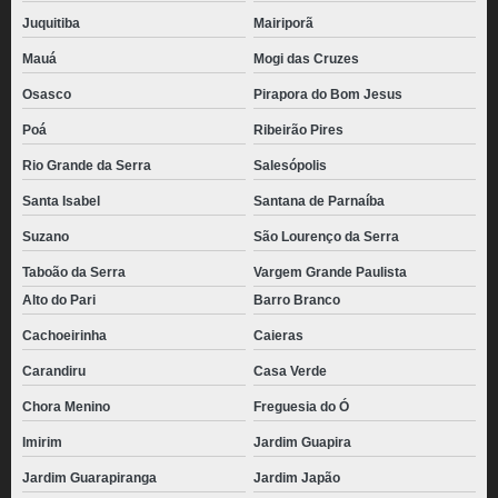
Juquitiba
Mairiporã
Mauá
Mogi das Cruzes
Osasco
Pirapora do Bom Jesus
Poá
Ribeirão Pires
Rio Grande da Serra
Salesópolis
Santa Isabel
Santana de Parnaíba
Suzano
São Lourenço da Serra
Taboão da Serra
Vargem Grande Paulista
Alto do Pari
Barro Branco
Cachoeirinha
Caieras
Carandiru
Casa Verde
Chora Menino
Freguesia do Ó
Imirim
Jardim Guapira
Jardim Guarapiranga
Jardim Japão