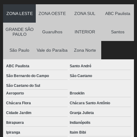
ZONA LESTE
ZONA OESTE
ZONA SUL
ABC Paulista
GRANDE SÃO
Guarulhos
INTERIOR
Santos
PAULO
São Paulo
Vale do Paraíba
Zona Norte
ABC Paulista
Santo André
São Bernardo do Campo
São Caetano
São Caetano do Sul
Aeroporto
Brooklin
Chácara Flora
Chácara Santo Antônio
Cidade Jardim
Granja Julieta
Ibirapuera
Indianópolis
Ipiranga
Itaim Bibi