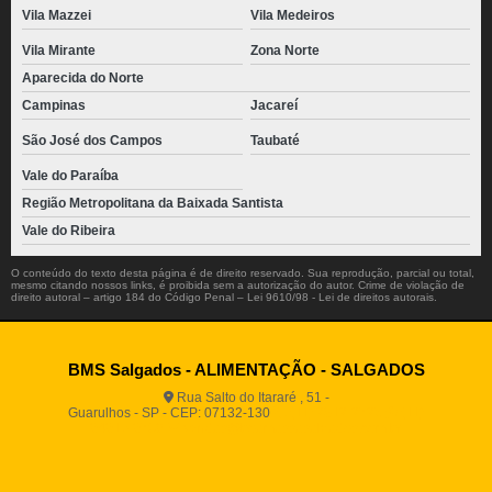
Vila Mazzei
Vila Medeiros
Vila Mirante
Zona Norte
Aparecida do Norte
Campinas
Jacareí
São José dos Campos
Taubaté
Vale do Paraíba
Região Metropolitana da Baixada Santista
Vale do Ribeira
O conteúdo do texto desta página é de direito reservado. Sua reprodução, parcial ou total,
mesmo citando nossos links, é proibida sem a autorização do autor. Crime de violação de
direito autoral – artigo 184 do Código Penal –
Lei 9610/98 - Lei de direitos autorais
.
BMS Salgados - ALIMENTAÇÃO - SALGADOS
Rua Salto do Itararé , 51 -
Guarulhos - SP - CEP: 07132-130
(11) 2812-2725
(11)
94916-9730
vendas@boamassasalgados.com.br