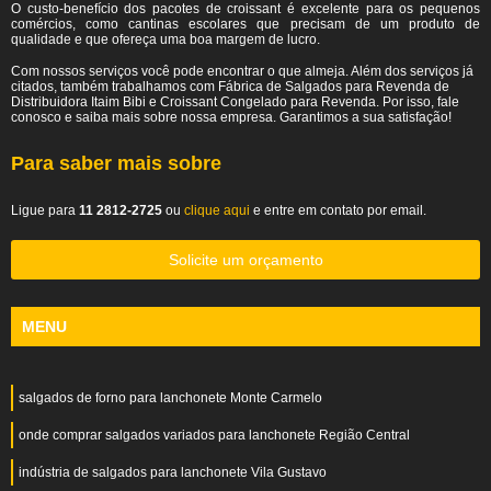
O custo-benefício dos pacotes de croissant é excelente para os pequenos
comércios, como cantinas escolares que precisam de um produto de
qualidade e que ofereça uma boa margem de lucro.
Com nossos serviços você pode encontrar o que almeja. Além dos serviços já
citados, também trabalhamos com Fábrica de Salgados para Revenda de
Distribuidora Itaim Bibi e Croissant Congelado para Revenda. Por isso, fale
conosco e saiba mais sobre nossa empresa. Garantimos a sua satisfação!
Para saber mais sobre
Ligue para
11 2812-2725
ou
clique aqui
e entre em contato por email.
Solicite um orçamento
MENU
salgados de forno para lanchonete Monte Carmelo
onde comprar salgados variados para lanchonete Região Central
indústria de salgados para lanchonete Vila Gustavo