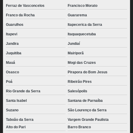
Ferraz de Vasconcelos
Francisco Morato
Franco da Rocha
Guararema
Guarulhos
Itapecerica da Serra
Itapevi
Itaquaquecetuba
Jandira
Jundiaí
Juquitiba
Mairiporã
Mauá
Mogi das Cruzes
Osasco
Pirapora do Bom Jesus
Poá
Ribeirão Pires
Rio Grande da Serra
Salesópolis
Santa Isabel
Santana de Parnaíba
Suzano
São Lourenço da Serra
Taboão da Serra
Vargem Grande Paulista
Alto do Pari
Barro Branco