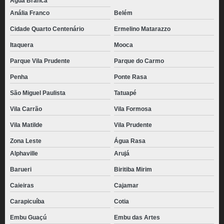
Água Branca
Anália Franco
Belém
Cidade Quarto Centenário
Ermelino Matarazzo
Itaquera
Mooca
Parque Vila Prudente
Parque do Carmo
Penha
Ponte Rasa
São Miguel Paulista
Tatuapé
Vila Carrão
Vila Formosa
Vila Matilde
Vila Prudente
Zona Leste
Água Rasa
Alphaville
Arujá
Barueri
Biritiba Mirim
Caieiras
Cajamar
Carapicuíba
Cotia
Embu Guaçú
Embu das Artes