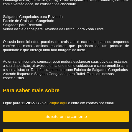
embalagem tem, em média, 1,5 kg. Estão disponíveis vários sabores, inclusive
com a versão doce, do croissant de chocolate.
Salgados Congelados para Revenda
Pacote de Croissant Congelado
Salgados para Revenda
Venda de Salgados para Revenda de Distribuidora Zona Leste
O custo-benefício dos pacotes de croissant é excelente para os pequenos
comércios, como cantinas escolares que precisam de um produto de
qualidade e que ofereça uma boa margem de lucro.
Ao entrar em contato conosco, você poderá esclarecer suas dúvidas, estamos
à sua disposição, através de um atendimento cuidadoso e comprometido com
a sua satisfação. Também trabalhamos com Fábrica de Salgados Congelados
Atacado Itaquera e Salgado Congelado para Buffet. Fale com nossos
especialistas.
Para saber mais sobre
Ligue para
11 2812-2725
ou
clique aqui
e entre em contato por email.
Solicite um orçamento