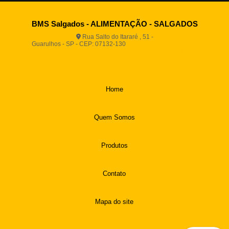
BMS Salgados - ALIMENTAÇÃO - SALGADOS
Rua Salto do Itararé , 51 -
Guarulhos - SP - CEP: 07132-130
(11) 2812-2725
(11)
94916-9730
vendas@boamassasalgados.com.br
Home
Quem Somos
Produtos
Contato
Mapa do site