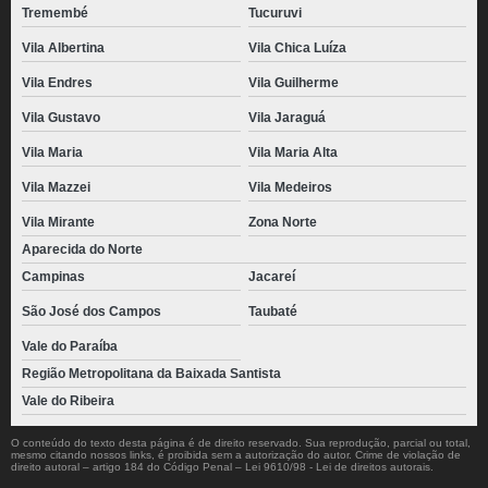
Tremembé
Tucuruvi
Vila Albertina
Vila Chica Luíza
Vila Endres
Vila Guilherme
Vila Gustavo
Vila Jaraguá
Vila Maria
Vila Maria Alta
Vila Mazzei
Vila Medeiros
Vila Mirante
Zona Norte
Aparecida do Norte
Campinas
Jacareí
São José dos Campos
Taubaté
Vale do Paraíba
Região Metropolitana da Baixada Santista
Vale do Ribeira
O conteúdo do texto desta página é de direito reservado. Sua reprodução, parcial ou total,
mesmo citando nossos links, é proibida sem a autorização do autor. Crime de violação de
direito autoral – artigo 184 do Código Penal –
Lei 9610/98 - Lei de direitos autorais
.