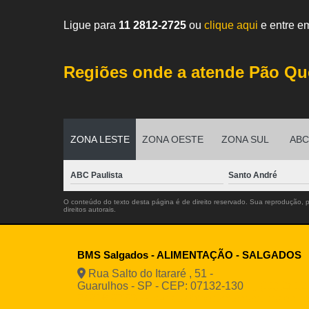
Ligue para
11 2812-2725
ou
clique aqui
e entre em
Regiões onde a atende Pão Qu
ZONA LESTE
ZONA OESTE
ZONA SUL
ABC 
ABC Paulista
Santo André
O conteúdo do texto desta página é de direito reservado. Sua reprodução, pa
direitos autorais
.
BMS Salgados - ALIMENTAÇÃO - SALGADOS
Rua Salto do Itararé , 51 -
Guarulhos - SP - CEP: 07132-130
(11) 2812
94916-9730
vendas@boamassasalgados.co