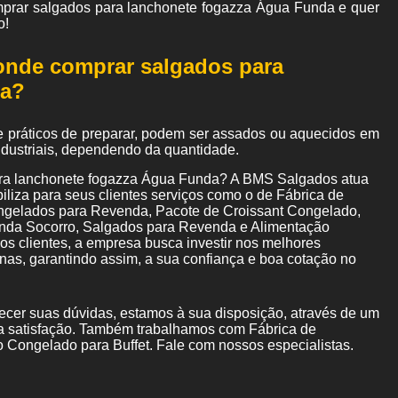
mprar salgados para lanchonete fogazza Água Funda e quer
o!
 onde comprar salgados para
da?
e práticos de preparar, podem ser assados ou aquecidos em
industriais, dependendo da quantidade.
ara lanchonete fogazza Água Funda? A BMS Salgados atua
liza para seus clientes serviços como o de Fábrica de
gelados para Revenda, Pacote de Croissant Congelado,
nda Socorro, Salgados para Revenda e Alimentação
s clientes, a empresa busca investir nos melhores
nas, garantindo assim, a sua confiança e boa cotação no
ecer suas dúvidas, estamos à sua disposição, através de um
 satisfação. Também trabalhamos com Fábrica de
Congelado para Buffet. Fale com nossos especialistas.