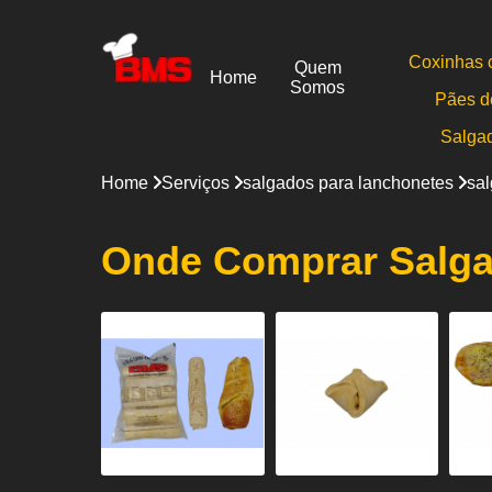
Coxinhas 
Quem
Home
Somos
Pães d
Salga
Home
Serviços
salgados para lanchonetes
sal
Onde Comprar Salga