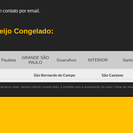
 contato por email.
eijo Congelado:
GRANDE SÃO
Paulista
Guarulhos
INTERIOR
Sant
PAULO
São Bernardo do Campo
São Caetano
rcial ou total, mesmo citando nossos links, é proibida sem a autorização do autor. Crime de viol
-2725
(11)
m.br