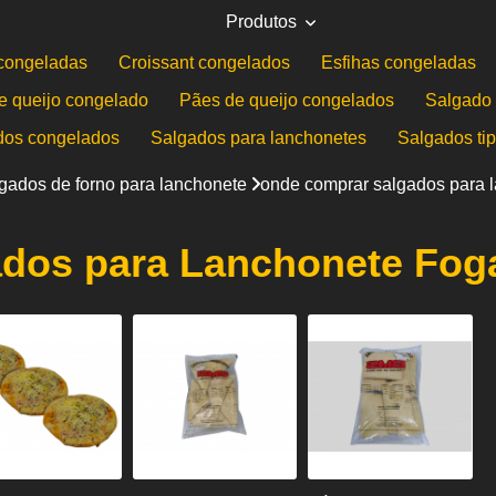
Produtos
congeladas
Croissant congelados
Esfihas congeladas
e queijo congelado
Pães de queijo congelados
Salgado 
dos congelados
Salgados para lanchonetes
Salgados ti
gados de forno para lanchonete
onde comprar salgados para 
dos para Lanchonete Fog