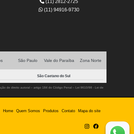
(11) 2812-2725
(11) 94916-9730
os
São Paulo
Vale do Paraíba
Zona Norte
São Caetano do Sul
ação de direito autoral – artigo 184 do Código Penal –
Lei 9610/98 - Lei de
Home
Quem Somos
Produtos
Contato
Mapa do site