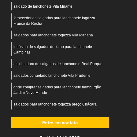
salgado de lanchonete Vila Mirante
fornecedor de salgados para lanchonete fogazza
Franco da Rocha
salgados para lanchonete fogazza Vila Mariana
indústria de salgados de forno para lanchonete
Campinas
distribuidora de salgados de lanchonete Real Parque
salgados congelado lanchonete Vila Prudente
onde comprar salgados para lanchonete hamburgão
Jardim Novo Mundo
salgados para lanchonete fogazza preço Chácara
Inglesa
distribuidora de salgados para lanchonetes em
Entre em contato
terminais Alto do Pari