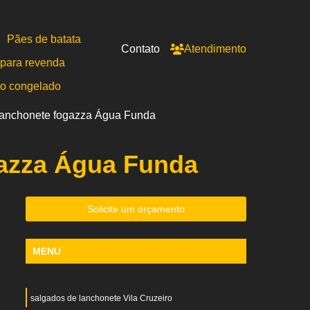
Pães de batata
Contato
Atendimento
para revenda
po congelado
lanchonete fogazza Água Funda
azza Água Funda
Solicite um orçamento
MENU
salgados de lanchonete Vila Cruzeiro