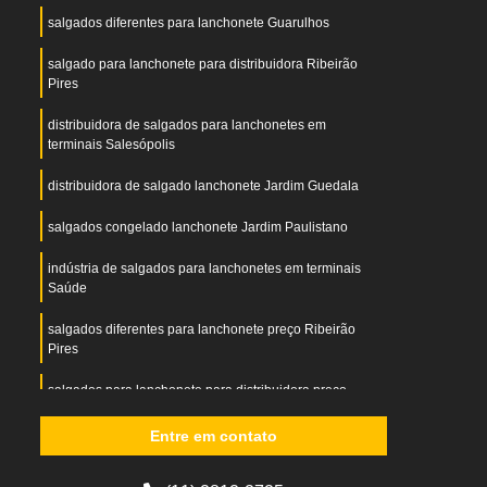
salgados diferentes para lanchonete Guarulhos
salgado para lanchonete para distribuidora Ribeirão
Pires
distribuidora de salgados para lanchonetes em
terminais Salesópolis
distribuidora de salgado lanchonete Jardim Guedala
salgados congelado lanchonete Jardim Paulistano
indústria de salgados para lanchonetes em terminais
Saúde
salgados diferentes para lanchonete preço Ribeirão
Pires
salgados para lanchonete para distribuidora preço
Jockey Club
Entre em contato
distribuidora de salgados para vender em lanchonete
Chácara Flora