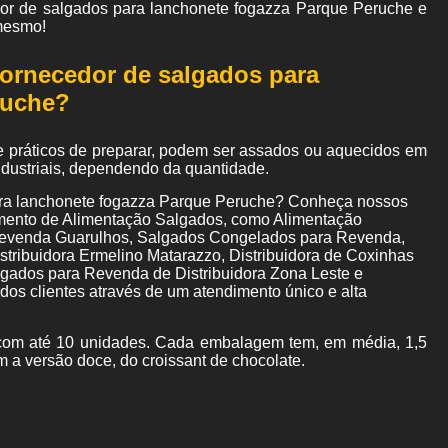
dor de salgados para lanchonete fogazza Parque Peruche e
mesmo!
fornecedor de salgados para
ruche?
e práticos de preparar, podem ser assados ou aquecidos em
industriais, dependendo da quantidade.
ara lanchonete fogazza Parque Peruche? Conheça nossos
gmento de Alimentação Salgados, como Alimentação
Revenda Guarulhos, Salgados Congelados para Revenda,
tribuidora Ermelino Matarazzo, Distribuidora de Coxinhas
ados para Revenda de Distribuidora Zona Leste e
os clientes através de um atendimento único e alta
om até 10 unidades. Cada embalagem tem, em média, 1,5
m a versão doce, do croissant de chocolate.