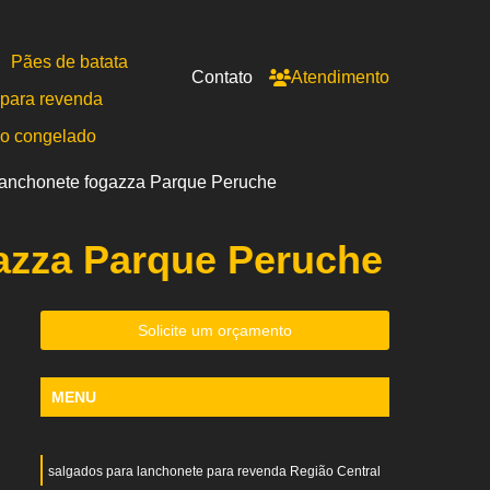
Pães de batata
Contato
Atendimento
para revenda
po congelado
 lanchonete fogazza Parque Peruche
azza Parque Peruche
Solicite um orçamento
MENU
salgados para lanchonete para revenda Região Central