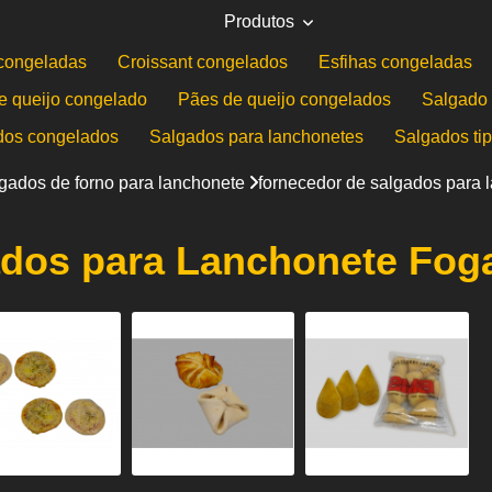
Produtos
congeladas
Croissant congelados
Esfihas congeladas
e queijo congelado
Pães de queijo congelados
Salgado 
dos congelados
Salgados para lanchonetes
Salgados ti
gados de forno para lanchonete
fornecedor de salgados para
ados para Lanchonete Fog