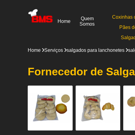
Coxinhas 
Quem
Home
Somos
Pães d
Salga
Home
Serviços
salgados para lanchonetes
sal
Fornecedor de Salg