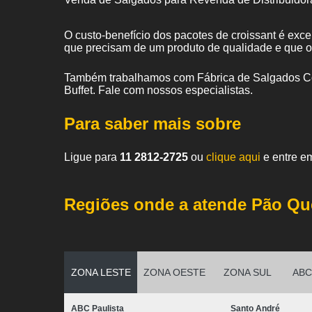
O custo-benefício dos pacotes de croissant é exc
que precisam de um produto de qualidade e que 
Também trabalhamos com Fábrica de Salgados Co
Buffet. Fale com nossos especialistas.
Para saber mais sobre
Ligue para
11 2812-2725
ou
clique aqui
e entre em
Regiões onde a atende Pão Qu
ZONA LESTE
ZONA OESTE
ZONA SUL
ABC 
ABC Paulista
Santo André