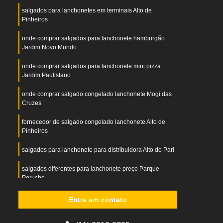
salgados para lanchonetes em terminais Alto de
Pinheiros
onde comprar salgados para lanchonete hamburgão
Jardim Novo Mundo
onde comprar salgados para lanchonete mini pizza
Jardim Paulistano
onde comprar salgado congelado lanchonete Mogi das
Cruzes
fornecedor de salgado congelado lanchonete Alto de
Pinheiros
salgados para lanchonete para distribuidora Alto do Pari
salgados diferentes para lanchonete preço Parque
Peruche
salgados variados para lanchonete Perdizes
Entre em contato
salgado para vender em lanchonete Jabaquara