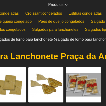
Produtos
congeladas
Croissant congelados
Esfihas congeladas
e queijo congelado
Pães de queijo congelados
Salgado 
dos congelados
Salgados para lanchonetes
Salgados ti
gados de forno para lanchonete
salgado de forno para lancho
ra Lanchonete Praça da A