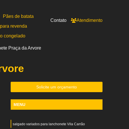
Pães de batata
Contato
Atendimento
para revenda
po congelado
nete Praça da Arvore
rvore
Solicite um orçamento
MENU
salgado variados para lanchonete Vila Carrão