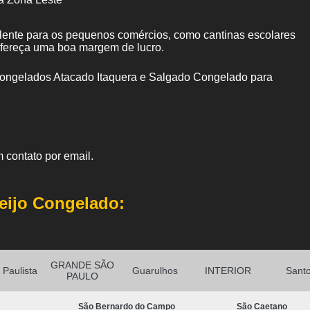
elente para os pequenos comércios, como cantinas escolares
ofereça uma boa margem de lucro.
ngelados Atacado Itaquera e Salgado Congelado para
 contato por email.
eijo Congelado:
GRANDE SÃO
Paulista
Guarulhos
INTERIOR
Sant
PAULO
São Bernardo do Campo
São Caetano