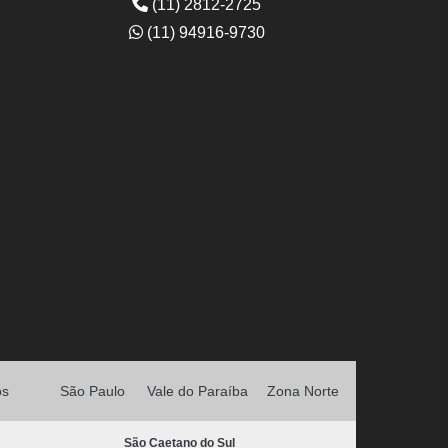
(11) 2812-2725
(11) 94916-9730
os
São Paulo
Vale do Paraíba
Zona Norte
São Caetano do Sul