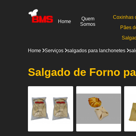
Coxinhas 
Quem
Home
Somos
Pães d
Salga
Home
Serviços
salgados para lanchonetes
sal
Salgado de Forno pa