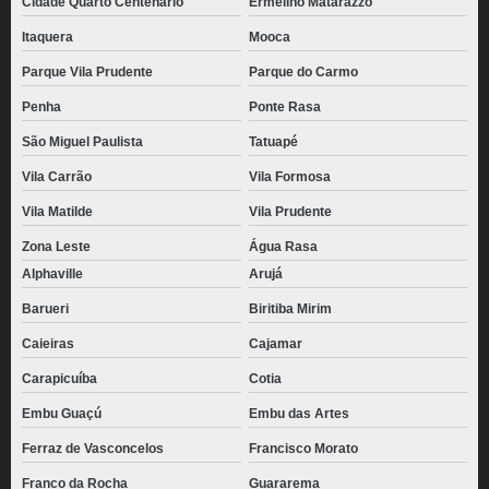
Cidade Quarto Centenário
Ermelino Matarazzo
Itaquera
Mooca
Parque Vila Prudente
Parque do Carmo
Penha
Ponte Rasa
São Miguel Paulista
Tatuapé
Vila Carrão
Vila Formosa
Vila Matilde
Vila Prudente
Zona Leste
Água Rasa
Alphaville
Arujá
Barueri
Biritiba Mirim
Caieiras
Cajamar
Carapicuíba
Cotia
Embu Guaçú
Embu das Artes
Ferraz de Vasconcelos
Francisco Morato
Franco da Rocha
Guararema