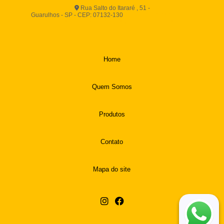
Rua Salto do Itararé , 51 -
Guarulhos - SP - CEP: 07132-130
(11) 2812-2725
(11)
94916-9730
vendas@boamassasalgados.com.br
Home
Quem Somos
Produtos
Contato
Mapa do site