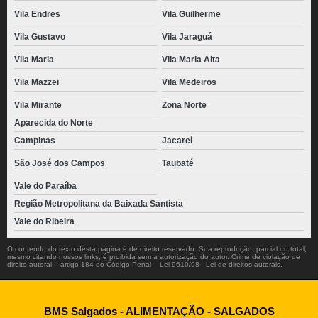
Vila Endres
Vila Guilherme
Vila Gustavo
Vila Jaraguá
Vila Maria
Vila Maria Alta
Vila Mazzei
Vila Medeiros
Vila Mirante
Zona Norte
Aparecida do Norte
Campinas
Jacareí
São José dos Campos
Taubaté
Vale do Paraíba
Região Metropolitana da Baixada Santista
Vale do Ribeira
O conteúdo do texto desta página é de direito reservado. Sua reprodução, parcial ou total,
mesmo citando nossos links, é proibida sem a autorização do autor. Crime de violação de
direito autoral – artigo 184 do Código Penal –
Lei 9610/98 - Lei de direitos autorais
.
BMS Salgados - ALIMENTAÇÃO - SALGADOS