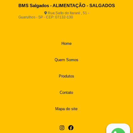
BMS Salgados - ALIMENTAÇÃO - SALGADOS
Rua Salto do Itararé , 51 -
Guarulhos - SP - CEP: 07132-130
(11) 2812-2725
(11)
94916-9730
vendas@boamassasalgados.com.br
Home
Quem Somos
Produtos
Contato
Mapa do site