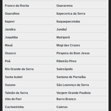
Franco da Rocha
Guararema
Guarulhos
Itapecerica da Serra
Itapevi
Itaquaquecetuba
Jandira
Jundiaí
Juquitiba
Mairiporã
Mauá
Mogi das Cruzes
Osasco
Pirapora do Bom Jesus
Poá
Ribeirão Pires
Rio Grande da Serra
Salesópolis
Santa Isabel
Santana de Parnaíba
Suzano
São Lourenço da Serra
Taboão da Serra
Vargem Grande Paulista
Alto do Pari
Barro Branco
Cachoeirinha
Caieras