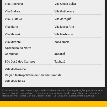
Vila Albertina
Vila Chica Luíza
Vila Endres
Vila Guilherme
Vila Gustavo
Vila Jaraguá
Vila Maria
Vila Maria Alta
Vila Mazzei
Vila Medeiros
Vila Mirante
Zona Norte
Aparecida do Norte
Campinas
Jacareí
São José dos Campos
Taubaté
Vale do Paraíba
Região Metropolitana da Baixada Santista
Vale do Ribeira
O conteúdo do texto desta página é de direito reservado. Sua reprodução, parcial ou total,
mesmo citando nossos links, é proibida sem a autorização do autor. Crime de violação de
direito autoral – artigo 184 do Código Penal –
Lei 9610/98 - Lei de direitos autorais
.