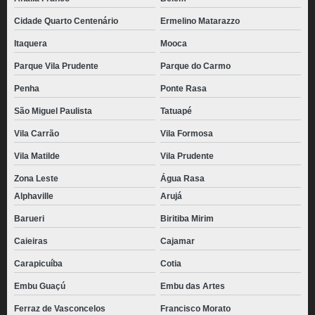
Cidade Quarto Centenário
Ermelino Matarazzo
Itaquera
Mooca
Parque Vila Prudente
Parque do Carmo
Penha
Ponte Rasa
São Miguel Paulista
Tatuapé
Vila Carrão
Vila Formosa
Vila Matilde
Vila Prudente
Zona Leste
Água Rasa
Alphaville
Arujá
Barueri
Biritiba Mirim
Caieiras
Cajamar
Carapicuíba
Cotia
Embu Guaçú
Embu das Artes
Ferraz de Vasconcelos
Francisco Morato