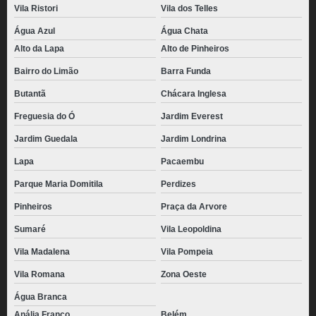
Vila Ristori
Vila dos Telles
Água Azul
Água Chata
Alto da Lapa
Alto de Pinheiros
Bairro do Limão
Barra Funda
Butantã
Chácara Inglesa
Freguesia do Ó
Jardim Everest
Jardim Guedala
Jardim Londrina
Lapa
Pacaembu
Parque Maria Domitila
Perdizes
Pinheiros
Praça da Arvore
Sumaré
Vila Leopoldina
Vila Madalena
Vila Pompeia
Vila Romana
Zona Oeste
Água Branca
Anália Franco
Belém