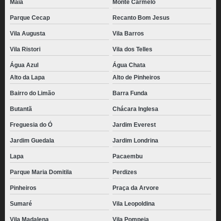
Maia
Monte Carmelo
Parque Cecap
Recanto Bom Jesus
Vila Augusta
Vila Barros
Vila Ristori
Vila dos Telles
Água Azul
Água Chata
Alto da Lapa
Alto de Pinheiros
Bairro do Limão
Barra Funda
Butantã
Chácara Inglesa
Freguesia do Ó
Jardim Everest
Jardim Guedala
Jardim Londrina
Lapa
Pacaembu
Parque Maria Domitila
Perdizes
Pinheiros
Praça da Arvore
Sumaré
Vila Leopoldina
Vila Madalena
Vila Pompeia