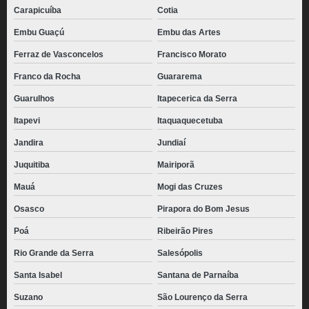
Carapicuíba
Cotia
Embu Guaçú
Embu das Artes
Ferraz de Vasconcelos
Francisco Morato
Franco da Rocha
Guararema
Guarulhos
Itapecerica da Serra
Itapevi
Itaquaquecetuba
Jandira
Jundiaí
Juquitiba
Mairiporã
Mauá
Mogi das Cruzes
Osasco
Pirapora do Bom Jesus
Poá
Ribeirão Pires
Rio Grande da Serra
Salesópolis
Santa Isabel
Santana de Parnaíba
Suzano
São Lourenço da Serra