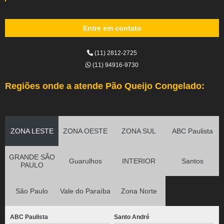
Entre em contato
(11) 2812-2725
(11) 94916-9730
Regiões onde a atende Pão Queijo Congelado:
ZONA LESTE
ZONA OESTE
ZONA SUL
ABC Paulista
GRANDE SÃO
Guarulhos
INTERIOR
Santos
PAULO
São Paulo
Vale do Paraíba
Zona Norte
ABC Paulista
Santo André