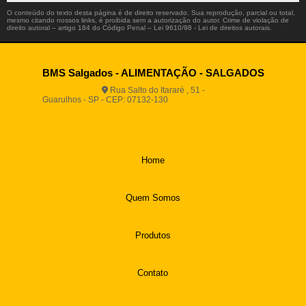
O conteúdo do texto desta página é de direito reservado. Sua reprodução, parcial ou total,
mesmo citando nossos links, é proibida sem a autorização do autor. Crime de violação de
direito autoral – artigo 184 do Código Penal –
Lei 9610/98 - Lei de direitos autorais
.
BMS Salgados - ALIMENTAÇÃO - SALGADOS
Rua Salto do Itararé , 51 -
Guarulhos - SP - CEP: 07132-130
(11) 2812-2725
(11)
94916-9730
vendas@boamassasalgados.com.br
Home
Quem Somos
Produtos
Contato