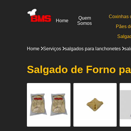
Coxinhas 
Quem
Home
Somos
Pães d
Salga
Home
Serviços
salgados para lanchonetes
sal
Salgado de Forno pa