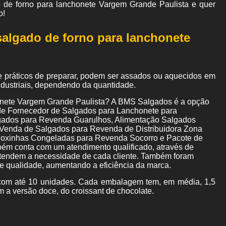
 de forno para lanchonete Vargem Grande Paulista e quer
o!
salgado de forno para lanchonete
e práticos de preparar, podem ser assados ou aquecidos em
industriais, dependendo da quantidade.
honete Vargem Grande Paulista? A BMS Salgados é a opção
o de Fornecedor de Salgados para Lanchonete para
algados para Revenda Guarulhos, Alimentação Salgados
Venda de Salgados para Revenda de Distribuidora Zona
 Coxinhas Congeladas para Revenda Socorro e Pacote de
ém conta com um atendimento qualificado, através de
ntendem a necessidade de cada cliente. Também foram
de qualidade, aumentando a eficiência da marca.
om até 10 unidades. Cada embalagem tem, em média, 1,5
m a versão doce, do croissant de chocolate.