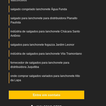
Vasconcelos
salgado congelado lanchonete Água Funda
salgado para lanchonete para distribuidora Planalto
Paulista
indústria de salgados para lanchonete Chácara Santo
Antônio
salgados para lanchonete fogazza Jardim Leonor
indústria de salgados para lanchonete Vila Tramontano
fornecedor de salgados para lanchonete para
distribuidora Juquitiba
onde comprar salgados variados para lanchonete Alto
da Lapa
onde comprar salgados variados para lanchonete Vila
Guilherme
Entre em contato
salgados para lanchonete para revenda Região Central