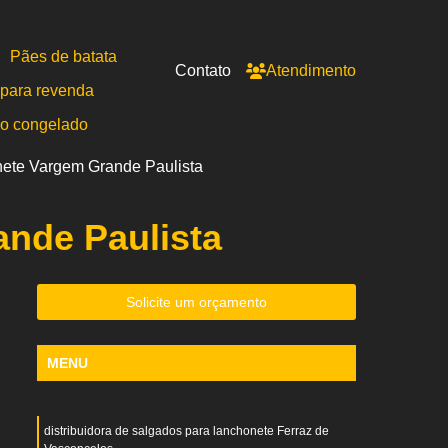
Pães de batata
Contato
Atendimento
para revenda
po congelado
nete Vargem Grande Paulista
nde Paulista
Solicite um orçamento
MENU
distribuidora de salgados para lanchonete Ferraz de