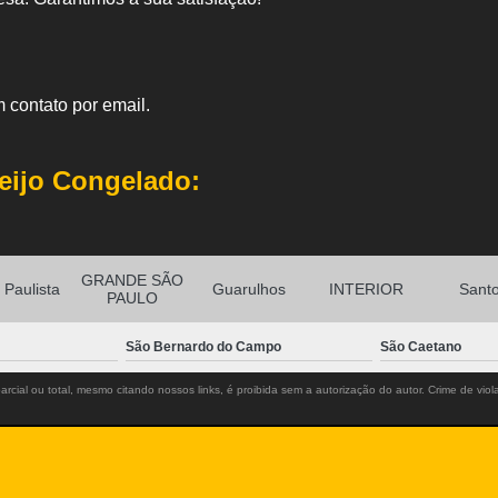
 contato por email.
eijo Congelado:
GRANDE SÃO
Paulista
Guarulhos
INTERIOR
Sant
PAULO
São Bernardo do Campo
São Caetano
rcial ou total, mesmo citando nossos links, é proibida sem a autorização do autor. Crime de viol