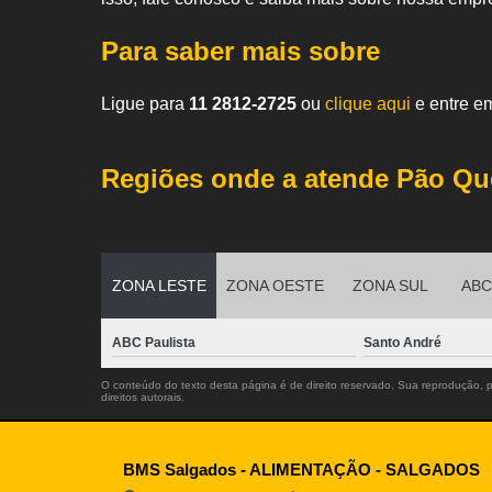
Para saber mais sobre
Ligue para
11 2812-2725
ou
clique aqui
e entre em
Regiões onde a atende Pão Qu
ZONA LESTE
ZONA OESTE
ZONA SUL
ABC 
ABC Paulista
Santo André
O conteúdo do texto desta página é de direito reservado. Sua reprodução, pa
direitos autorais
.
BMS Salgados - ALIMENTAÇÃO - SALGADOS