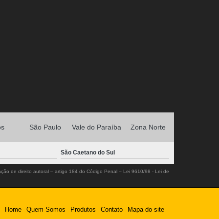
os
São Paulo
Vale do Paraíba
Zona Norte
São Caetano do Sul
ação de direito autoral – artigo 184 do Código Penal –
Lei 9610/98 - Lei de
Home
Quem Somos
Produtos
Contato
Mapa do site