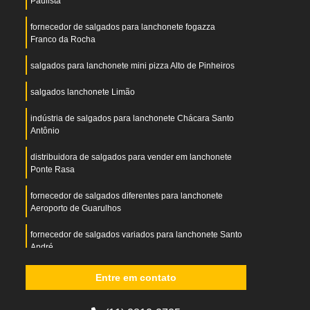
Paulista
fornecedor de salgados para lanchonete fogazza
Franco da Rocha
salgados para lanchonete mini pizza Alto de Pinheiros
salgados lanchonete Limão
indústria de salgados para lanchonete Chácara Santo
Antônio
distribuidora de salgados para vender em lanchonete
Ponte Rasa
fornecedor de salgados diferentes para lanchonete
Aeroporto de Guarulhos
fornecedor de salgados variados para lanchonete Santo
André
salgado para lanchonete hamburgão Santana
Entre em contato
salgados para lanchonete preço Parque Anhembi