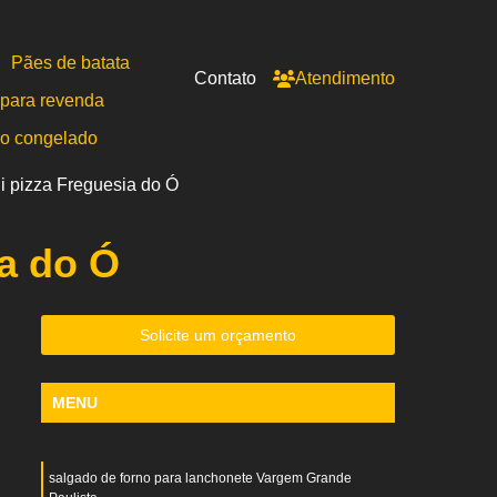
Pães de batata
Contato
Atendimento
para revenda
po congelado
i pizza Freguesia do Ó
a do Ó
Solicite um orçamento
MENU
salgado de forno para lanchonete Vargem Grande