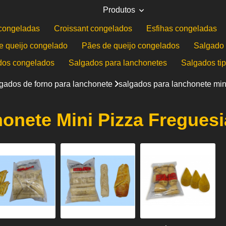
Produtos
congeladas
Croissant congelados
Esfihas congeladas
e queijo congelado
Pães de queijo congelados
Salgado 
dos congelados
Salgados para lanchonetes
Salgados ti
gados de forno para lanchonete
salgados para lanchonete min
onete Mini Pizza Freguesi