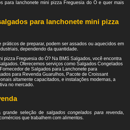
s para lanchonete mini pizza Freguesia do Ó e quer mais
salgados para lanchonete mini pizza
e práticos de preparar, podem ser assados ou aquecidos em
industriais, dependendo da quantidade.
ini pizza Freguesia do Ó? Na BMS Salgados, você encontra
o Salgados. Oferecemos serviços como Salgados Congelados
 Fornecedor de Salgados para Lanchonete para
lgados para Revenda Guarulhos, Pacote de Croissant
nais altamente capacitados, e instalações modernas, a
tiva no mercado.
venda
a grande seleção de
salgados congelados para revenda
,
os comércios que trabalhem com alimentos.