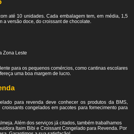
o
om até 10 unidades. Cada embalagem tem, em média, 1,5
m a versão doce, do croissant de chocolate.
a Zona Leste
elente para os pequenos comércios, como cantinas escolares
ofereça uma boa margem de lucro.
enda
elado para revenda deve conhecer os produtos da BMS,
 croissants congelados em pacotes para fornecimento para
lmeja. Além dos serviços já citados, também trabalhamos
uidora Itaim Bibi e Croissant Congelado para Revenda. Por
esa. Garantimos a sua satisfação!