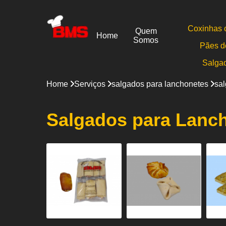
Coxinhas 
Quem
Home
Somos
Pães d
Salga
Home
Serviços
salgados para lanchonetes
sal
Salgados para Lanch