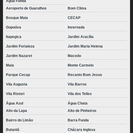
Água Funda
Aeroporto de Guarulhos
Bom Clima
Bosque Maia
CECAP
Gopoúva
Invernada
Itapegica
Jardim Aracília
Jardim Fortaleza
Jardim Maria Helena
Jardim Nazaret
Macedo
Maia
Monte Carmelo
Parque Cecap
Recanto Bom Jesus
Vila Augusta
Vila Barros
Vila Ristori
Vila dos Telles
Água Azul
Água Chata
Alto da Lapa
Alto de Pinheiros
Bairro do Limão
Barra Funda
Butantã
Chácara Inglesa