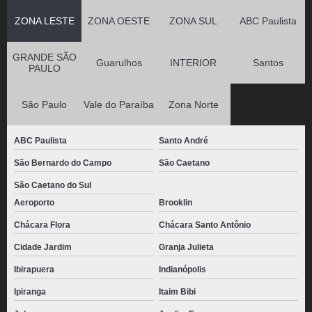
ZONA LESTE
ZONA OESTE
ZONA SUL
ABC Paulista
GRANDE SÃO
Guarulhos
INTERIOR
Santos
PAULO
São Paulo
Vale do Paraíba
Zona Norte
ABC Paulista
Santo André
São Bernardo do Campo
São Caetano
São Caetano do Sul
Aeroporto
Brooklin
Chácara Flora
Chácara Santo Antônio
Cidade Jardim
Granja Julieta
Ibirapuera
Indianópolis
Ipiranga
Itaim Bibi