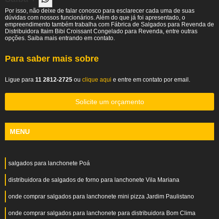
Por isso, não deixe de falar conosco para esclarecer cada uma de suas
dúvidas com nossos funcionários. Além do que já foi apresentado, o
empreendimento também trabalha com Fábrica de Salgados para Revenda de
Distribuidora Itaim Bibi Croissant Congelado para Revenda, entre outras
opções. Saiba mais entrando em contato.
Para saber mais sobre
Ligue para
11 2812-2725
ou
clique aqui
e entre em contato por email.
Solicite um orçamento
MENU
salgados para lanchonete Poá
distribuidora de salgados de forno para lanchonete Vila Mariana
onde comprar salgados para lanchonete mini pizza Jardim Paulistano
onde comprar salgados para lanchonete para distribuidora Bom Clima