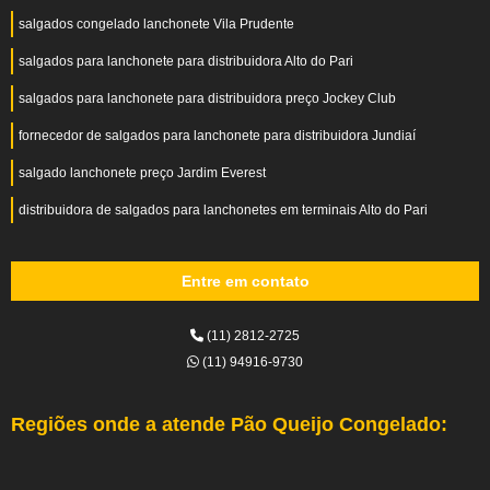
salgados congelado lanchonete Vila Prudente
salgados para lanchonete para distribuidora Alto do Pari
salgados para lanchonete para distribuidora preço Jockey Club
fornecedor de salgados para lanchonete para distribuidora Jundiaí
salgado lanchonete preço Jardim Everest
distribuidora de salgados para lanchonetes em terminais Alto do Pari
Entre em contato
(11) 2812-2725
(11) 94916-9730
Regiões onde a atende Pão Queijo Congelado: