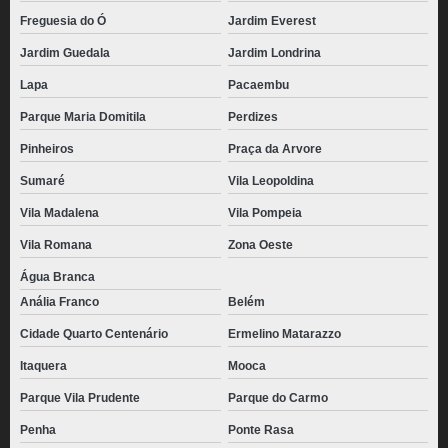
Freguesia do Ó
Jardim Everest
Jardim Guedala
Jardim Londrina
Lapa
Pacaembu
Parque Maria Domitila
Perdizes
Pinheiros
Praça da Arvore
Sumaré
Vila Leopoldina
Vila Madalena
Vila Pompeia
Vila Romana
Zona Oeste
Água Branca
Anália Franco
Belém
Cidade Quarto Centenário
Ermelino Matarazzo
Itaquera
Mooca
Parque Vila Prudente
Parque do Carmo
Penha
Ponte Rasa