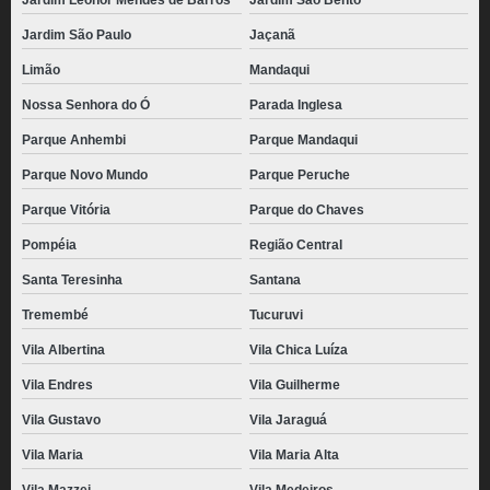
Jardim Leonor Mendes de Barros
Jardim São Bento
Jardim São Paulo
Jaçanã
Limão
Mandaqui
Nossa Senhora do Ó
Parada Inglesa
Parque Anhembi
Parque Mandaqui
Parque Novo Mundo
Parque Peruche
Parque Vitória
Parque do Chaves
Pompéia
Região Central
Santa Teresinha
Santana
Tremembé
Tucuruvi
Vila Albertina
Vila Chica Luíza
Vila Endres
Vila Guilherme
Vila Gustavo
Vila Jaraguá
Vila Maria
Vila Maria Alta