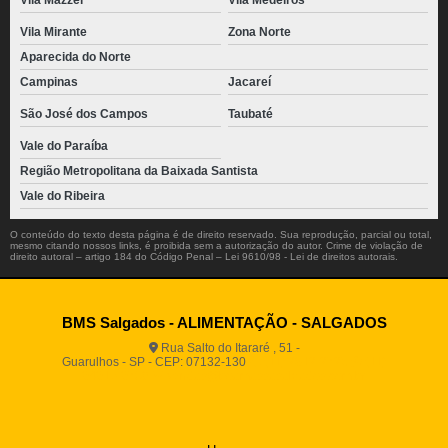
Vila Mazzei
Vila Medeiros
Vila Mirante
Zona Norte
Aparecida do Norte
Campinas
Jacareí
São José dos Campos
Taubaté
Vale do Paraíba
Região Metropolitana da Baixada Santista
Vale do Ribeira
O conteúdo do texto desta página é de direito reservado. Sua reprodução, parcial ou total,
mesmo citando nossos links, é proibida sem a autorização do autor. Crime de violação de
direito autoral – artigo 184 do Código Penal –
Lei 9610/98 - Lei de direitos autorais
.
BMS Salgados - ALIMENTAÇÃO - SALGADOS
Rua Salto do Itararé , 51 -
Guarulhos - SP - CEP: 07132-130
(11) 2812-2725
(11)
94916-9730
vendas@boamassasalgados.com.br