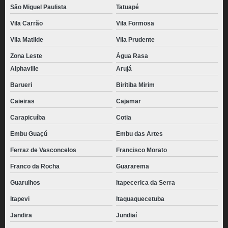
São Miguel Paulista
Tatuapé
Vila Carrão
Vila Formosa
Vila Matilde
Vila Prudente
Zona Leste
Água Rasa
Alphaville
Arujá
Barueri
Biritiba Mirim
Caieiras
Cajamar
Carapicuíba
Cotia
Embu Guaçú
Embu das Artes
Ferraz de Vasconcelos
Francisco Morato
Franco da Rocha
Guararema
Guarulhos
Itapecerica da Serra
Itapevi
Itaquaquecetuba
Jandira
Jundiaí