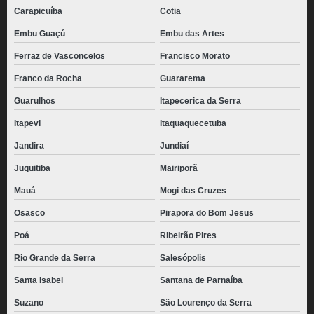
Carapicuíba
Cotia
Embu Guaçú
Embu das Artes
Ferraz de Vasconcelos
Francisco Morato
Franco da Rocha
Guararema
Guarulhos
Itapecerica da Serra
Itapevi
Itaquaquecetuba
Jandira
Jundiaí
Juquitiba
Mairiporã
Mauá
Mogi das Cruzes
Osasco
Pirapora do Bom Jesus
Poá
Ribeirão Pires
Rio Grande da Serra
Salesópolis
Santa Isabel
Santana de Parnaíba
Suzano
São Lourenço da Serra