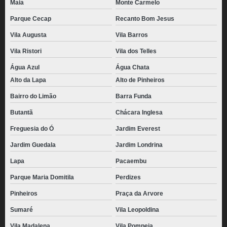
Maia
Monte Carmelo
Parque Cecap
Recanto Bom Jesus
Vila Augusta
Vila Barros
Vila Ristori
Vila dos Telles
Água Azul
Água Chata
Alto da Lapa
Alto de Pinheiros
Bairro do Limão
Barra Funda
Butantã
Chácara Inglesa
Freguesia do Ó
Jardim Everest
Jardim Guedala
Jardim Londrina
Lapa
Pacaembu
Parque Maria Domitila
Perdizes
Pinheiros
Praça da Arvore
Sumaré
Vila Leopoldina
Vila Madalena
Vila Pompeia