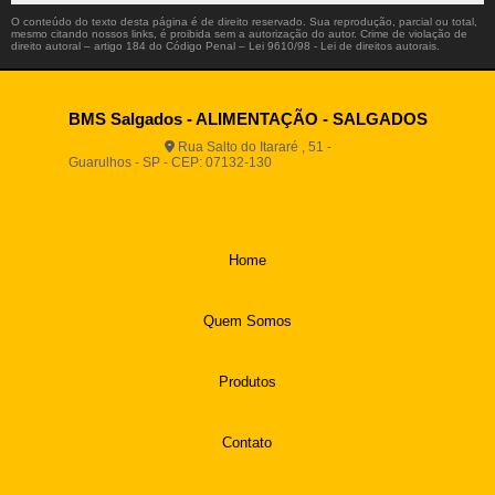
O conteúdo do texto desta página é de direito reservado. Sua reprodução, parcial ou total,
mesmo citando nossos links, é proibida sem a autorização do autor. Crime de violação de
direito autoral – artigo 184 do Código Penal –
Lei 9610/98 - Lei de direitos autorais
.
BMS Salgados - ALIMENTAÇÃO - SALGADOS
Rua Salto do Itararé , 51 -
Guarulhos - SP - CEP: 07132-130
(11) 2812-2725
(11)
94916-9730
vendas@boamassasalgados.com.br
Home
Quem Somos
Produtos
Contato