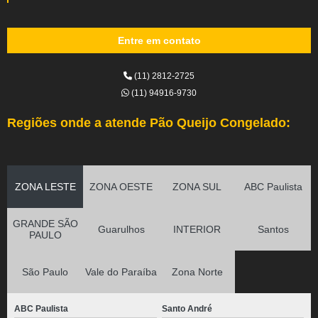
Entre em contato
(11) 2812-2725
(11) 94916-9730
Regiões onde a atende Pão Queijo Congelado:
ZONA LESTE
ZONA OESTE
ZONA SUL
ABC Paulista
GRANDE SÃO
Guarulhos
INTERIOR
Santos
PAULO
São Paulo
Vale do Paraíba
Zona Norte
ABC Paulista
Santo André