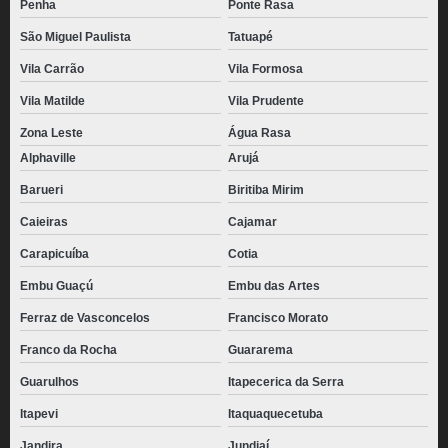
Penha
Ponte Rasa
São Miguel Paulista
Tatuapé
Vila Carrão
Vila Formosa
Vila Matilde
Vila Prudente
Zona Leste
Água Rasa
Alphaville
Arujá
Barueri
Biritiba Mirim
Caieiras
Cajamar
Carapicuíba
Cotia
Embu Guaçú
Embu das Artes
Ferraz de Vasconcelos
Francisco Morato
Franco da Rocha
Guararema
Guarulhos
Itapecerica da Serra
Itapevi
Itaquaquecetuba
Jandira
Jundiaí