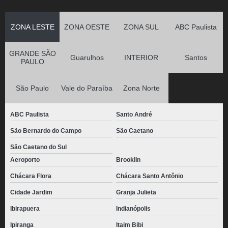
ZONA LESTE
ZONA OESTE
ZONA SUL
ABC Paulista
GRANDE SÃO
Guarulhos
INTERIOR
Santos
PAULO
São Paulo
Vale do Paraíba
Zona Norte
ABC Paulista
Santo André
São Bernardo do Campo
São Caetano
São Caetano do Sul
Aeroporto
Brooklin
Chácara Flora
Chácara Santo Antônio
Cidade Jardim
Granja Julieta
Ibirapuera
Indianópolis
Ipiranga
Itaim Bibi