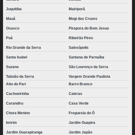
Juquitiba
Mairiporã
Mauá
Mogi das Cruzes
Osasco
Pirapora do Bom Jesus
Poá
Ribeirão Pires
Rio Grande da Serra
Salesópolis
Santa Isabel
Santana de Parnaíba
Suzano
São Lourenço da Serra
Taboão da Serra
Vargem Grande Paulista
Alto do Pari
Barro Branco
Cachoeirinha
Caieras
Carandiru
Casa Verde
Chora Menino
Freguesia do Ó
Imirim
Jardim Guapira
Jardim Guarapiranga
Jardim Japão