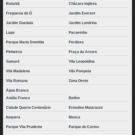
Butantã
Chácara Inglesa
Freguesia do Ó
Jardim Everest
Jardim Guedala
Jardim Londrina
Lapa
Pacaembu
Parque Maria Domitila
Perdizes
Pinheiros
Praça da Arvore
Sumaré
Vila Leopoldina
Vila Madalena
Vila Pompeia
Vila Romana
Zona Oeste
Água Branca
Anália Franco
Belém
Cidade Quarto Centenário
Ermelino Matarazzo
Itaquera
Mooca
Parque Vila Prudente
Parque do Carmo