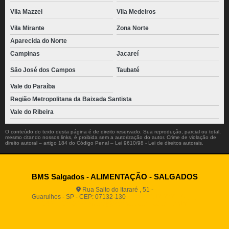
Vila Mazzei
Vila Medeiros
Vila Mirante
Zona Norte
Aparecida do Norte
Campinas
Jacareí
São José dos Campos
Taubaté
Vale do Paraíba
Região Metropolitana da Baixada Santista
Vale do Ribeira
O conteúdo do texto desta página é de direito reservado. Sua reprodução, parcial ou total,
mesmo citando nossos links, é proibida sem a autorização do autor. Crime de violação de
direito autoral – artigo 184 do Código Penal –
Lei 9610/98 - Lei de direitos autorais
.
BMS Salgados - ALIMENTAÇÃO - SALGADOS
Rua Salto do Itararé , 51 -
Guarulhos - SP - CEP: 07132-130
(11) 2812-2725
(11)
94916-9730
vendas@boamassasalgados.com.br