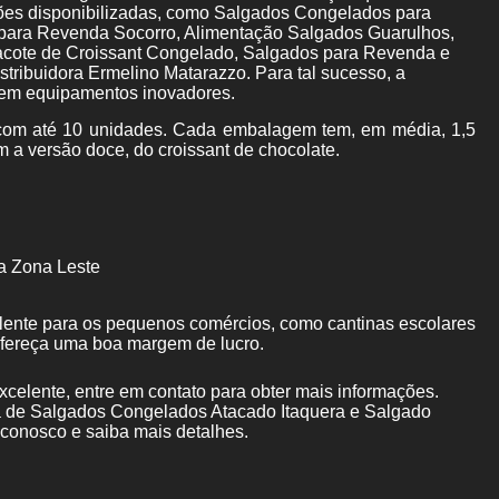
ões disponibilizadas, como Salgados Congelados para
para Revenda Socorro, Alimentação Salgados Guarulhos,
acote de Croissant Congelado, Salgados para Revenda e
tribuidora Ermelino Matarazzo. Para tal sucesso, a
 em equipamentos inovadores.
om até 10 unidades. Cada embalagem tem, em média, 1,5
m a versão doce, do croissant de chocolate.
a Zona Leste
elente para os pequenos comércios, como cantinas escolares
ofereça uma boa margem de lucro.
celente, entre em contato para obter mais informações.
ca de Salgados Congelados Atacado Itaquera e Salgado
 conosco e saiba mais detalhes.