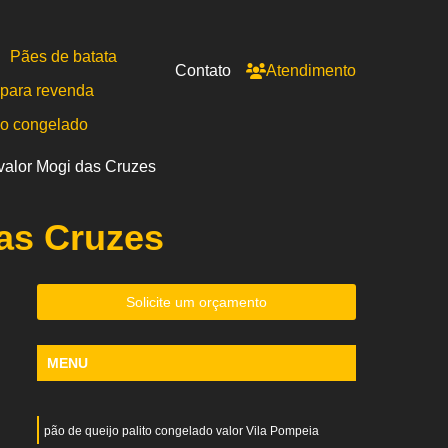
Pães de batata
Contato
Atendimento
para revenda
po congelado
valor Mogi das Cruzes
as Cruzes
Solicite um orçamento
MENU
pão de queijo palito congelado valor Vila Pompeia