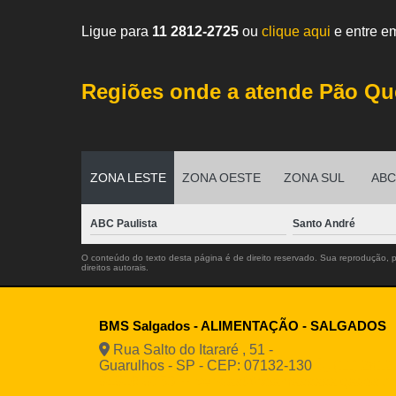
Ligue para
11 2812-2725
ou
clique aqui
e entre em
Regiões onde a atende Pão Qu
ZONA LESTE
ZONA OESTE
ZONA SUL
ABC 
ABC Paulista
Santo André
O conteúdo do texto desta página é de direito reservado. Sua reprodução, pa
direitos autorais
.
BMS Salgados - ALIMENTAÇÃO - SALGADOS
Rua Salto do Itararé , 51 -
Guarulhos - SP - CEP: 07132-130
(11) 2812
94916-9730
vendas@boamassasalgados.co