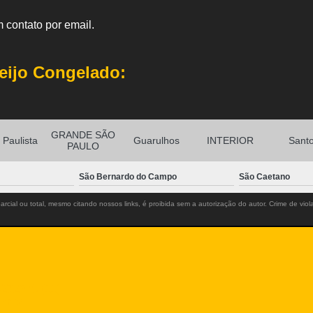
 contato por email.
eijo Congelado:
GRANDE SÃO
Paulista
Guarulhos
INTERIOR
Sant
PAULO
São Bernardo do Campo
São Caetano
rcial ou total, mesmo citando nossos links, é proibida sem a autorização do autor. Crime de viol
-2725
(11)
m.br