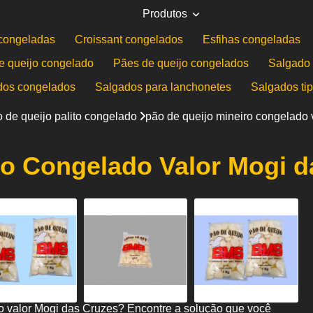
Produtos
congeladas
Croissant congelados
Esfihas congeladas
e queijo congelado
Pães de queijo congelados
Salgado 
dos congelados
Salgados para lanchonetes
Salgados ti
 de queijo palito congelado
pão de queijo mineiro congelado 
ro Congelado Valor Mogi d
o valor Mogi das Cruzes? Encontre a solução que você