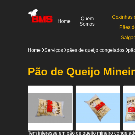
Coxinhas 
Quem
Home
Somos
Pães d
Salga
Home
Serviços
pães de queijo congelados
pão
Pão de Queijo Minei
Tem interesse em pão de queijo mineiro congelad