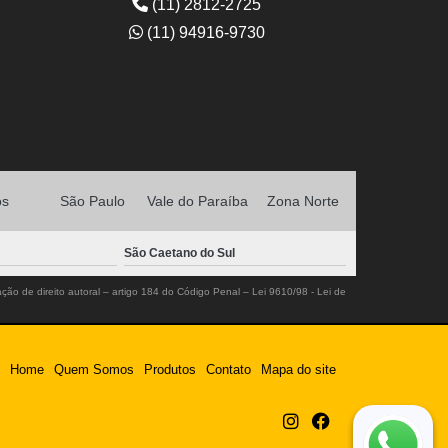
(11) 2812-2725
(11) 94916-9730
os
São Paulo
Vale do Paraíba
Zona Norte
São Caetano do Sul
ação de direito autoral – artigo 184 do Código Penal –
Lei 9610/98 - Lei de
Home
Quem Somos
Produtos
Contato
Mapa do site