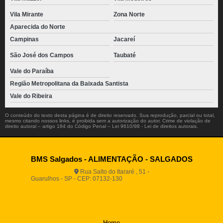
Vila Mirante
Zona Norte
Aparecida do Norte
Campinas
Jacareí
São José dos Campos
Taubaté
Vale do Paraíba
Região Metropolitana da Baixada Santista
Vale do Ribeira
O conteúdo do texto desta página é de direito reservado. Sua reprodução, parcial ou total,
mesmo citando nossos links, é proibida sem a autorização do autor. Crime de violação de
direito autoral – artigo 184 do Código Penal –
Lei 9610/98 - Lei de direitos autorais
.
BMS Salgados - ALIMENTAÇÃO - SALGADOS
Rua Salto do Itararé , 51 -
Guarulhos - SP - CEP: 07132-130
(11) 2812-2725
(11)
94916-9730
vendas@boamassasalgados.com.br
Home