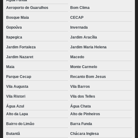
Água Funda
Aeroporto de Guarulhos
Bom Clima
Bosque Maia
CECAP
Gopoúva
Invernada
Itapegica
Jardim Aracília
Jardim Fortaleza
Jardim Maria Helena
Jardim Nazaret
Macedo
Maia
Monte Carmelo
Parque Cecap
Recanto Bom Jesus
Vila Augusta
Vila Barros
Vila Ristori
Vila dos Telles
Água Azul
Água Chata
Alto da Lapa
Alto de Pinheiros
Bairro do Limão
Barra Funda
Butantã
Chácara Inglesa