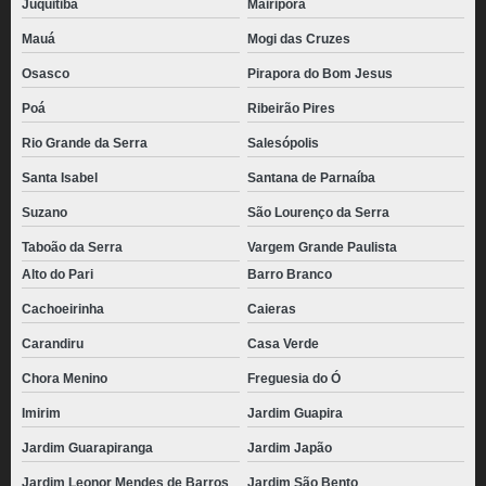
Juquitiba
Mairiporã
Mauá
Mogi das Cruzes
Osasco
Pirapora do Bom Jesus
Poá
Ribeirão Pires
Rio Grande da Serra
Salesópolis
Santa Isabel
Santana de Parnaíba
Suzano
São Lourenço da Serra
Taboão da Serra
Vargem Grande Paulista
Alto do Pari
Barro Branco
Cachoeirinha
Caieras
Carandiru
Casa Verde
Chora Menino
Freguesia do Ó
Imirim
Jardim Guapira
Jardim Guarapiranga
Jardim Japão
Jardim Leonor Mendes de Barros
Jardim São Bento