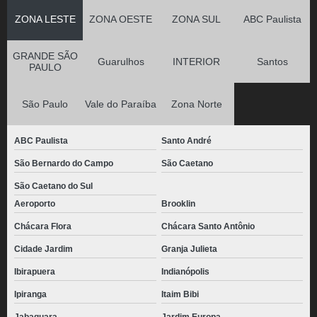
ZONA LESTE
ZONA OESTE
ZONA SUL
ABC Paulista
GRANDE SÃO
Guarulhos
INTERIOR
Santos
PAULO
São Paulo
Vale do Paraíba
Zona Norte
ABC Paulista
Santo André
São Bernardo do Campo
São Caetano
São Caetano do Sul
Aeroporto
Brooklin
Chácara Flora
Chácara Santo Antônio
Cidade Jardim
Granja Julieta
Ibirapuera
Indianópolis
Ipiranga
Itaim Bibi