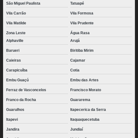
São Miguel Paulista
Tatuapé
Vila Carrão
Vila Formosa
Vila Matilde
Vila Prudente
Zona Leste
Água Rasa
Alphaville
Arujá
Barueri
Biritiba Mirim
Caieiras
Cajamar
Carapicuíba
Cotia
Embu Guaçú
Embu das Artes
Ferraz de Vasconcelos
Francisco Morato
Franco da Rocha
Guararema
Guarulhos
Itapecerica da Serra
Itapevi
Itaquaquecetuba
Jandira
Jundiaí