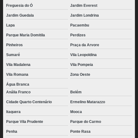
Freguesia do Ó
Jardim Everest
Jardim Guedala
Jardim Londrina
Lapa
Pacaembu
Parque Maria Domitila
Perdizes
Pinheiros
Praça da Arvore
Sumaré
Vila Leopoldina
Vila Madalena
Vila Pompeia
Vila Romana
Zona Oeste
Água Branca
Anália Franco
Belém
Cidade Quarto Centenário
Ermelino Matarazzo
Itaquera
Mooca
Parque Vila Prudente
Parque do Carmo
Penha
Ponte Rasa