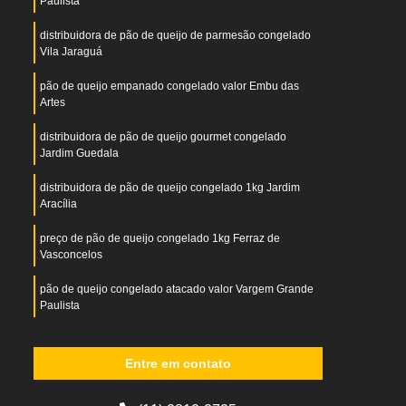
Paulista
distribuidora de pão de queijo de parmesão congelado
Vila Jaraguá
pão de queijo empanado congelado valor Embu das
Artes
distribuidora de pão de queijo gourmet congelado
Jardim Guedala
distribuidora de pão de queijo congelado 1kg Jardim
Aracília
preço de pão de queijo congelado 1kg Ferraz de
Vasconcelos
pão de queijo congelado atacado valor Vargem Grande
Paulista
pães de queijo gourmet congelado Vila Augusta
Entre em contato
pão de queijo chipa congelado Belém