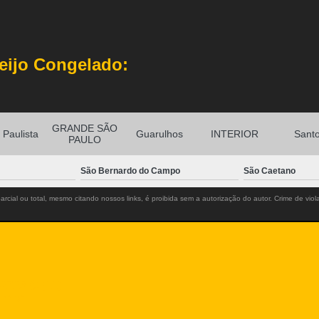
eijo Congelado:
GRANDE SÃO
Paulista
Guarulhos
INTERIOR
Sant
PAULO
São Bernardo do Campo
São Caetano
rcial ou total, mesmo citando nossos links, é proibida sem a autorização do autor. Crime de viol
-2725
(11)
m.br