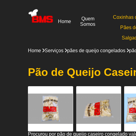
Coxinhas 
Quem
Home
Somos
Pães d
Salga
Home
Serviços
pães de queijo congelados
pão
Pão de Queijo Casei
Procurou por pão de queijo caseiro congelado v