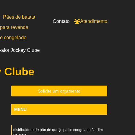
Pães de batata
Contato
Atendimento
para revenda
po congelado
valor Jockey Clube
y Clube
Solicite um orçamento
MENU
distribuidora de pão de queijo palito congelado Jardim