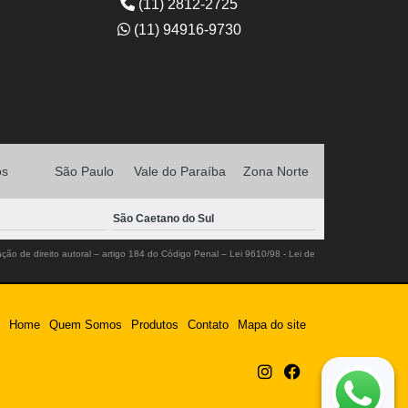
preço de pão de queijo empanado congelado Embu
(11) 2812-2725
Guaçú
(11) 94916-9730
os
São Paulo
Vale do Paraíba
Zona Norte
São Caetano do Sul
ação de direito autoral – artigo 184 do Código Penal –
Lei 9610/98 - Lei de
Home
Quem Somos
Produtos
Contato
Mapa do site