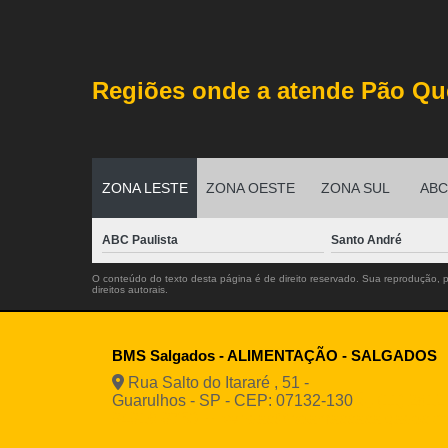
Regiões onde a atende Pão Qu
ZONA LESTE
ZONA OESTE
ZONA SUL
ABC 
ABC Paulista
Santo André
O conteúdo do texto desta página é de direito reservado. Sua reprodução, pa
direitos autorais
.
BMS Salgados - ALIMENTAÇÃO - SALGADOS
Rua Salto do Itararé , 51 -
Guarulhos - SP - CEP: 07132-130
(11) 2812
94916-9730
vendas@boamassasalgados.co