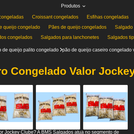
Produtos
congeladas
Croissant congelados
Esfihas congeladas
e queijo congelado
Pães de queijo congelados
Salgado 
dos congelados
Salgados para lanchonetes
Salgados ti
 de queijo palito congelado
pão de queijo caseiro congelado 
ro Congelado Valor Jocke
alor Jockey Clube? A BMS Salgados atua no segmento de