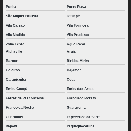
Penha
Ponte Rasa
São Miguel Paulista
Tatuapé
Vila Carrão
Vila Formosa
Vila Matilde
Vila Prudente
Zona Leste
Água Rasa
Alphaville
Arujá
Barueri
Biritiba Mirim
Caieiras
Cajamar
Carapicuíba
Cotia
Embu Guaçú
Embu das Artes
Ferraz de Vasconcelos
Francisco Morato
Franco da Rocha
Guararema
Guarulhos
Itapecerica da Serra
Itapevi
Itaquaquecetuba