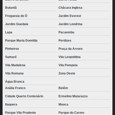
Butantã
Chácara Inglesa
Freguesia do Ó
Jardim Everest
Jardim Guedala
Jardim Londrina
Lapa
Pacaembu
Parque Maria Domitila
Perdizes
Pinheiros
Praça da Arvore
Sumaré
Vila Leopoldina
Vila Madalena
Vila Pompeia
Vila Romana
Zona Oeste
Água Branca
Anália Franco
Belém
Cidade Quarto Centenário
Ermelino Matarazzo
Itaquera
Mooca
Parque Vila Prudente
Parque do Carmo