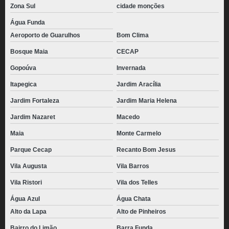
Zona Sul
cidade monções
Água Funda
Aeroporto de Guarulhos
Bom Clima
Bosque Maia
CECAP
Gopoúva
Invernada
Itapegica
Jardim Aracília
Jardim Fortaleza
Jardim Maria Helena
Jardim Nazaret
Macedo
Maia
Monte Carmelo
Parque Cecap
Recanto Bom Jesus
Vila Augusta
Vila Barros
Vila Ristori
Vila dos Telles
Água Azul
Água Chata
Alto da Lapa
Alto de Pinheiros
Bairro do Limão
Barra Funda