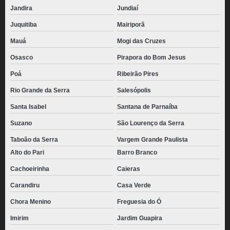
Jandira
Jundiaí
Juquitiba
Mairiporã
Mauá
Mogi das Cruzes
Osasco
Pirapora do Bom Jesus
Poá
Ribeirão Pires
Rio Grande da Serra
Salesópolis
Santa Isabel
Santana de Parnaíba
Suzano
São Lourenço da Serra
Taboão da Serra
Vargem Grande Paulista
Alto do Pari
Barro Branco
Cachoeirinha
Caieras
Carandiru
Casa Verde
Chora Menino
Freguesia do Ó
Imirim
Jardim Guapira