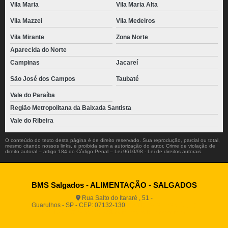
Vila Maria
Vila Maria Alta
Vila Mazzei
Vila Medeiros
Vila Mirante
Zona Norte
Aparecida do Norte
Campinas
Jacareí
São José dos Campos
Taubaté
Vale do Paraíba
Região Metropolitana da Baixada Santista
Vale do Ribeira
O conteúdo do texto desta página é de direito reservado. Sua reprodução, parcial ou total,
mesmo citando nossos links, é proibida sem a autorização do autor. Crime de violação de
direito autoral – artigo 184 do Código Penal –
Lei 9610/98 - Lei de direitos autorais
.
BMS Salgados - ALIMENTAÇÃO - SALGADOS
Rua Salto do Itararé , 51 -
Guarulhos - SP - CEP: 07132-130
(11) 2812-2725
(11)
94916-9730
vendas@boamassasalgados.com.br