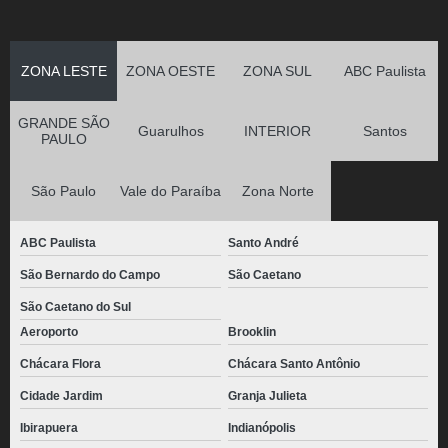
ZONA LESTE
ZONA OESTE
ZONA SUL
ABC Paulista
GRANDE SÃO
Guarulhos
INTERIOR
Santos
PAULO
São Paulo
Vale do Paraíba
Zona Norte
ABC Paulista
Santo André
São Bernardo do Campo
São Caetano
São Caetano do Sul
Aeroporto
Brooklin
Chácara Flora
Chácara Santo Antônio
Cidade Jardim
Granja Julieta
Ibirapuera
Indianópolis