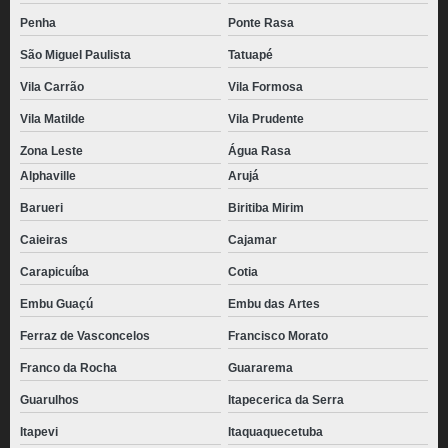
Penha
Ponte Rasa
São Miguel Paulista
Tatuapé
Vila Carrão
Vila Formosa
Vila Matilde
Vila Prudente
Zona Leste
Água Rasa
Alphaville
Arujá
Barueri
Biritiba Mirim
Caieiras
Cajamar
Carapicuíba
Cotia
Embu Guaçú
Embu das Artes
Ferraz de Vasconcelos
Francisco Morato
Franco da Rocha
Guararema
Guarulhos
Itapecerica da Serra
Itapevi
Itaquaquecetuba