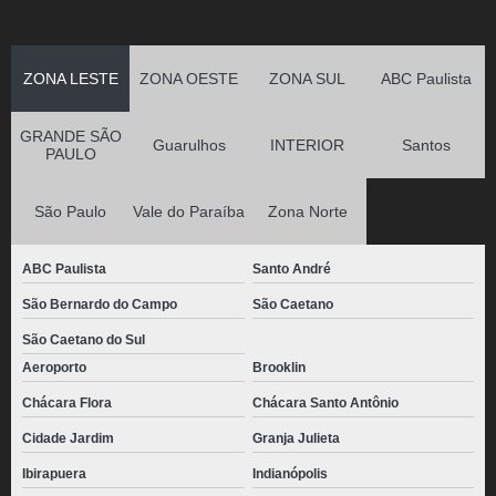
ZONA LESTE
ZONA OESTE
ZONA SUL
ABC Paulista
GRANDE SÃO
Guarulhos
INTERIOR
Santos
PAULO
São Paulo
Vale do Paraíba
Zona Norte
ABC Paulista
Santo André
São Bernardo do Campo
São Caetano
São Caetano do Sul
Aeroporto
Brooklin
Chácara Flora
Chácara Santo Antônio
Cidade Jardim
Granja Julieta
Ibirapuera
Indianópolis