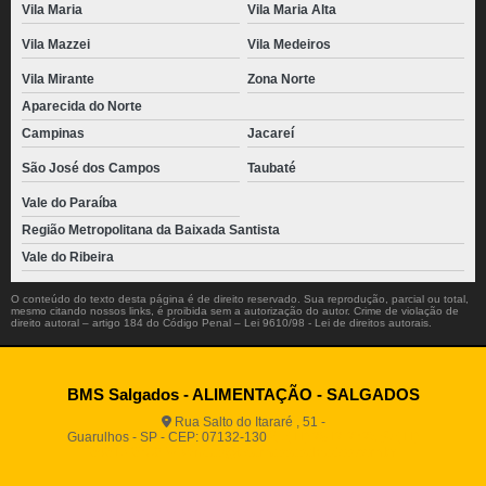
Vila Maria
Vila Maria Alta
Vila Mazzei
Vila Medeiros
Vila Mirante
Zona Norte
Aparecida do Norte
Campinas
Jacareí
São José dos Campos
Taubaté
Vale do Paraíba
Região Metropolitana da Baixada Santista
Vale do Ribeira
O conteúdo do texto desta página é de direito reservado. Sua reprodução, parcial ou total,
mesmo citando nossos links, é proibida sem a autorização do autor. Crime de violação de
direito autoral – artigo 184 do Código Penal –
Lei 9610/98 - Lei de direitos autorais
.
BMS Salgados - ALIMENTAÇÃO - SALGADOS
Rua Salto do Itararé , 51 -
Guarulhos - SP - CEP: 07132-130
(11) 2812-2725
(11)
94916-9730
vendas@boamassasalgados.com.br