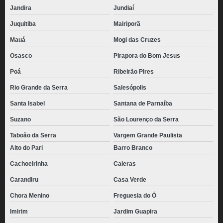
Jandira
Jundiaí
Juquitiba
Mairiporã
Mauá
Mogi das Cruzes
Osasco
Pirapora do Bom Jesus
Poá
Ribeirão Pires
Rio Grande da Serra
Salesópolis
Santa Isabel
Santana de Parnaíba
Suzano
São Lourenço da Serra
Taboão da Serra
Vargem Grande Paulista
Alto do Pari
Barro Branco
Cachoeirinha
Caieras
Carandiru
Casa Verde
Chora Menino
Freguesia do Ó
Imirim
Jardim Guapira