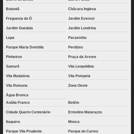
Butantã
Chácara Inglesa
Freguesia do Ó
Jardim Everest
Jardim Guedala
Jardim Londrina
Lapa
Pacaembu
Parque Maria Domitila
Perdizes
Pinheiros
Praça da Arvore
Sumaré
Vila Leopoldina
Vila Madalena
Vila Pompeia
Vila Romana
Zona Oeste
Água Branca
Anália Franco
Belém
Cidade Quarto Centenário
Ermelino Matarazzo
Itaquera
Mooca
Parque Vila Prudente
Parque do Carmo