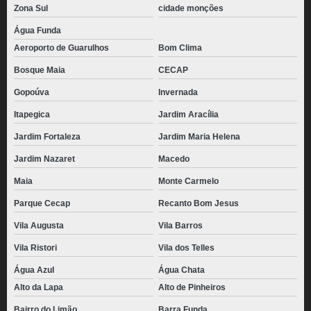
Zona Sul
cidade monções
Água Funda
Aeroporto de Guarulhos
Bom Clima
Bosque Maia
CECAP
Gopoúva
Invernada
Itapegica
Jardim Aracília
Jardim Fortaleza
Jardim Maria Helena
Jardim Nazaret
Macedo
Maia
Monte Carmelo
Parque Cecap
Recanto Bom Jesus
Vila Augusta
Vila Barros
Vila Ristori
Vila dos Telles
Água Azul
Água Chata
Alto da Lapa
Alto de Pinheiros
Bairro do Limão
Barra Funda