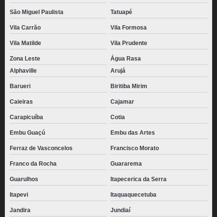
São Miguel Paulista
Tatuapé
Vila Carrão
Vila Formosa
Vila Matilde
Vila Prudente
Zona Leste
Água Rasa
Alphaville
Arujá
Barueri
Biritiba Mirim
Caieiras
Cajamar
Carapicuíba
Cotia
Embu Guaçú
Embu das Artes
Ferraz de Vasconcelos
Francisco Morato
Franco da Rocha
Guararema
Guarulhos
Itapecerica da Serra
Itapevi
Itaquaquecetuba
Jandira
Jundiaí