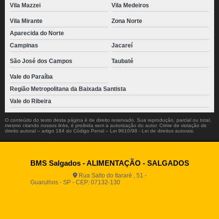
Vila Mazzei
Vila Medeiros
Vila Mirante
Zona Norte
Aparecida do Norte
Campinas
Jacareí
São José dos Campos
Taubaté
Vale do Paraíba
Região Metropolitana da Baixada Santista
Vale do Ribeira
O conteúdo do texto desta página é de direito reservado. Sua reprodução, parcial ou total,
mesmo citando nossos links, é proibida sem a autorização do autor. Crime de violação de
direito autoral – artigo 184 do Código Penal –
Lei 9610/98 - Lei de direitos autorais
.
BMS Salgados - ALIMENTAÇÃO - SALGADOS
Rua Salto do Itararé , 51 -
Guarulhos - SP - CEP: 07132-130
(11) 2812-2725
(11)
94916-9730
vendas@boamassasalgados.com.br