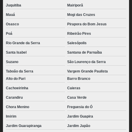
Juquitiba
Mairiporã
Mauá
Mogi das Cruzes
Osasco
Pirapora do Bom Jesus
Poá
Ribeirão Pires
Rio Grande da Serra
Salesópolis
Santa Isabel
Santana de Parnaíba
Suzano
São Lourenço da Serra
Taboão da Serra
Vargem Grande Paulista
Alto do Pari
Barro Branco
Cachoeirinha
Caieras
Carandiru
Casa Verde
Chora Menino
Freguesia do Ó
Imirim
Jardim Guapira
Jardim Guarapiranga
Jardim Japão