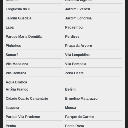
Butantã
Chácara Inglesa
Freguesia do Ó
Jardim Everest
Jardim Guedala
Jardim Londrina
Lapa
Pacaembu
Parque Maria Domitila
Perdizes
Pinheiros
Praça da Arvore
Sumaré
Vila Leopoldina
Vila Madalena
Vila Pompeia
Vila Romana
Zona Oeste
Água Branca
Anália Franco
Belém
Cidade Quarto Centenário
Ermelino Matarazzo
Itaquera
Mooca
Parque Vila Prudente
Parque do Carmo
Penha
Ponte Rasa