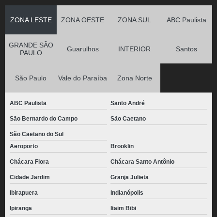
ZONA LESTE
ZONA OESTE
ZONA SUL
ABC Paulista
GRANDE SÃO
Guarulhos
INTERIOR
Santos
PAULO
São Paulo
Vale do Paraíba
Zona Norte
ABC Paulista
Santo André
São Bernardo do Campo
São Caetano
São Caetano do Sul
Aeroporto
Brooklin
Chácara Flora
Chácara Santo Antônio
Cidade Jardim
Granja Julieta
Ibirapuera
Indianópolis
Ipiranga
Itaim Bibi