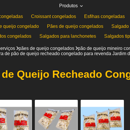
Produtos
congeladas
Croissant congelados
Esfihas congeladas
e queijo congelado
Pães de queijo congelados
Salgado 
dos congelados
Salgados para lanchonetes
Salgados ti
erviços
pães de queijo congelados
pão de queijo mineiro c
ora de pão de queijo recheado congelado para revenda Jardim 
o de Queijo Recheado Con