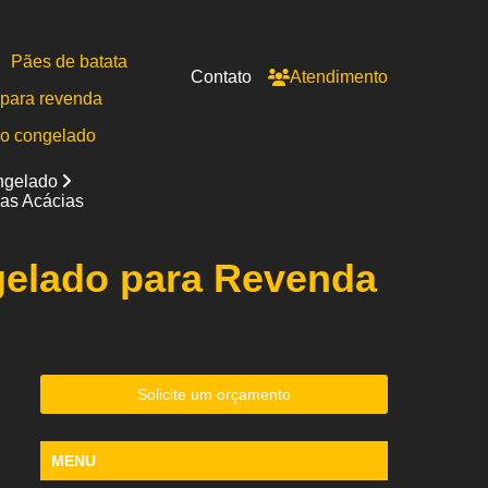
Pães de batata
Contato
Atendimento
para revenda
po congelado
ongelado
das Acácias
gelado para Revenda
Solicite um orçamento
MENU