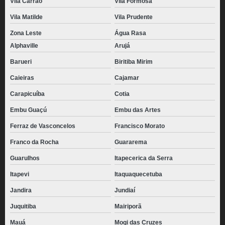
Vila Carrão
Vila Formosa
Vila Matilde
Vila Prudente
Zona Leste
Água Rasa
Alphaville
Arujá
Barueri
Biritiba Mirim
Caieiras
Cajamar
Carapicuíba
Cotia
Embu Guaçú
Embu das Artes
Ferraz de Vasconcelos
Francisco Morato
Franco da Rocha
Guararema
Guarulhos
Itapecerica da Serra
Itapevi
Itaquaquecetuba
Jandira
Jundiaí
Juquitiba
Mairiporã
Mauá
Mogi das Cruzes