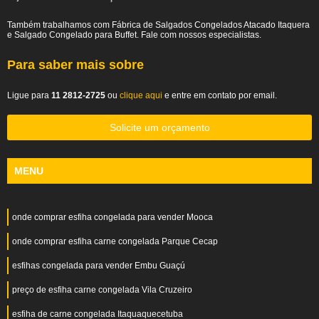
Também trabalhamos com Fábrica de Salgados Congelados Atacado Itaquera
e Salgado Congelado para Buffet. Fale com nossos especialistas.
Para saber mais sobre
Ligue para
11 2812-2725
ou
clique aqui
e entre em contato por email.
Solicite um orçamento
MENU
onde comprar esfiha congelada para vender Mooca
onde comprar esfiha carne congelada Parque Cecap
esfihas congelada para vender Embu Guaçú
preço de esfiha carne congelada Vila Cruzeiro
esfiha de carne congelada Itaquaquecetuba