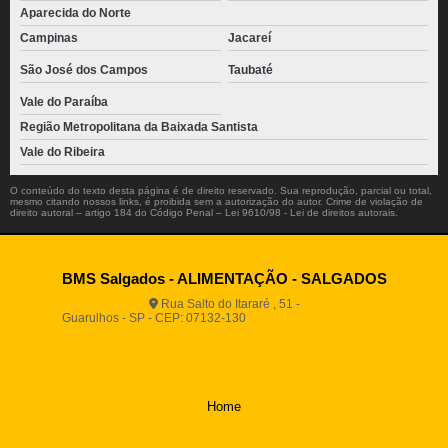
Aparecida do Norte
Campinas
Jacareí
São José dos Campos
Taubaté
Vale do Paraíba
Região Metropolitana da Baixada Santista
Vale do Ribeira
O conteúdo do texto desta página é de direito reservado. Sua reprodução, parcial ou total,
mesmo citando nossos links, é proibida sem a autorização do autor. Crime de violação de
direito autoral – artigo 184 do Código Penal –
Lei 9610/98 - Lei de direitos autorais
.
BMS Salgados - ALIMENTAÇÃO - SALGADOS
Rua Salto do Itararé , 51 -
Guarulhos - SP - CEP: 07132-130
(11) 2812-2725
(11)
94916-9730
vendas@boamassasalgados.com.br
Home