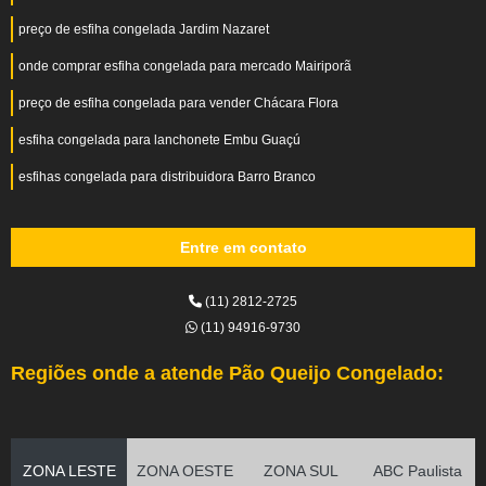
preço de esfiha congelada Jardim Nazaret
onde comprar esfiha congelada para mercado Mairiporã
preço de esfiha congelada para vender Chácara Flora
esfiha congelada para lanchonete Embu Guaçú
esfihas congelada para distribuidora Barro Branco
Entre em contato
(11) 2812-2725
(11) 94916-9730
Regiões onde a atende Pão Queijo Congelado:
ZONA LESTE
ZONA OESTE
ZONA SUL
ABC Paulista