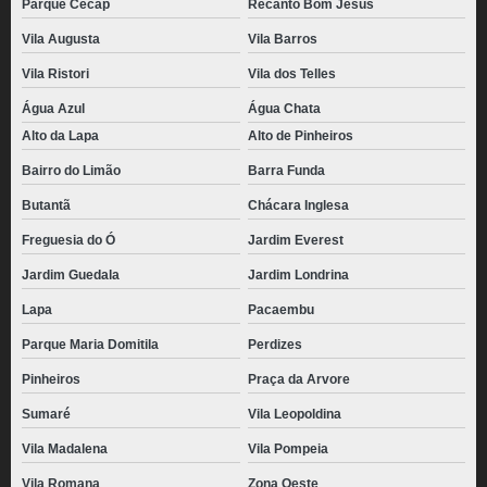
Parque Cecap
Recanto Bom Jesus
Vila Augusta
Vila Barros
Vila Ristori
Vila dos Telles
Água Azul
Água Chata
Alto da Lapa
Alto de Pinheiros
Bairro do Limão
Barra Funda
Butantã
Chácara Inglesa
Freguesia do Ó
Jardim Everest
Jardim Guedala
Jardim Londrina
Lapa
Pacaembu
Parque Maria Domitila
Perdizes
Pinheiros
Praça da Arvore
Sumaré
Vila Leopoldina
Vila Madalena
Vila Pompeia
Vila Romana
Zona Oeste