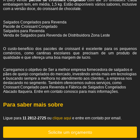
A BMS vende
pacote de croissant congelado
com até 10 unidades. Cada
embalagem tem, em média, 1,5 kg. Estão disponíveis vários sabores, inclusive
com a versão doce, do croissant de chocolate.
Salgados Congelados para Revenda
Pacote de Croissant Congelado
Salgados para Revenda
Venda de Salgados para Revenda de Distribuidora Zona Leste
O custo-benefício dos pacotes de croissant é excelente para os pequenos
comércios, como cantinas escolares que precisam de um produto de
qualidade e que ofereça uma boa margem de lucro.
Carregamos o objetivo de Ser a melhor empresa fornecedora de salgados e
pães de queijo congelados do mercado, investindo ainda mais em tecnologias
e buscando sempre a melhora no atendimento aos clientes., a empresa nos
destacando no segmento. Também oferecemos outros serviços, como
Croissant Congelado para Revenda e Fábrica de Salgados Congelados
Atacado Itaquera. Entre em contato conosco para mais informações.
Para saber mais sobre
Ligue para
11 2812-2725
ou
clique aqui
e entre em contato por email.
Solicite um orçamento