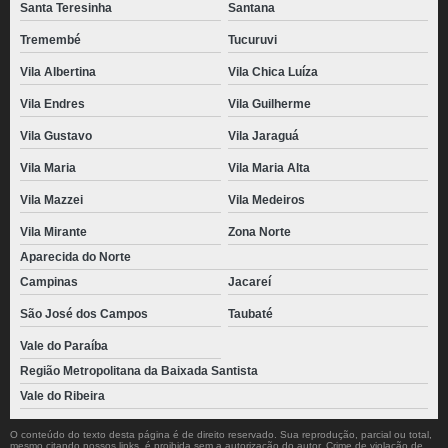
Santa Teresinha
Santana
Tremembé
Tucuruvi
Vila Albertina
Vila Chica Luíza
Vila Endres
Vila Guilherme
Vila Gustavo
Vila Jaraguá
Vila Maria
Vila Maria Alta
Vila Mazzei
Vila Medeiros
Vila Mirante
Zona Norte
Aparecida do Norte
Campinas
Jacareí
São José dos Campos
Taubaté
Vale do Paraíba
Região Metropolitana da Baixada Santista
Vale do Ribeira
O conteúdo do texto desta página é de direito reservado. Sua reprodução, parcial ou total,
mesmo citando nossos links, é proibida sem a autorização do autor. Crime de violação de