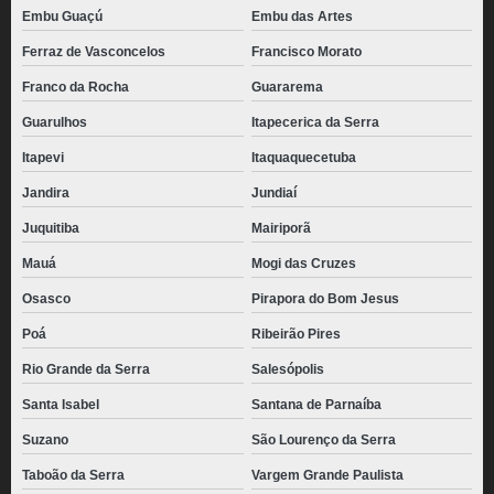
Embu Guaçú
Embu das Artes
Ferraz de Vasconcelos
Francisco Morato
Franco da Rocha
Guararema
Guarulhos
Itapecerica da Serra
Itapevi
Itaquaquecetuba
Jandira
Jundiaí
Juquitiba
Mairiporã
Mauá
Mogi das Cruzes
Osasco
Pirapora do Bom Jesus
Poá
Ribeirão Pires
Rio Grande da Serra
Salesópolis
Santa Isabel
Santana de Parnaíba
Suzano
São Lourenço da Serra
Taboão da Serra
Vargem Grande Paulista