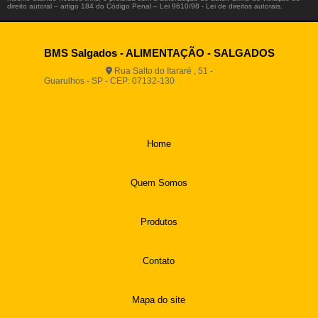
direito autoral – artigo 184 do Código Penal –
Lei 9610/98 - Lei de direitos autorais
.
BMS Salgados - ALIMENTAÇÃO - SALGADOS
Rua Salto do Itararé , 51 -
Guarulhos - SP - CEP: 07132-130
(11) 2812-2725
(11)
94916-9730
vendas@boamassasalgados.com.br
Home
Quem Somos
Produtos
Contato
Mapa do site