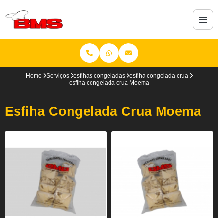
Home
Serviços
esfihas congeladas
esfiha congelada crua
esfiha congelada crua Moema
Esfiha Congelada Crua Moema