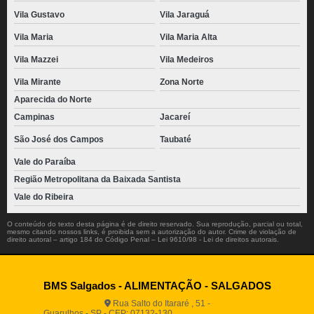
Vila Gustavo
Vila Jaraguá
Vila Maria
Vila Maria Alta
Vila Mazzei
Vila Medeiros
Vila Mirante
Zona Norte
Aparecida do Norte
Campinas
Jacareí
São José dos Campos
Taubaté
Vale do Paraíba
Região Metropolitana da Baixada Santista
Vale do Ribeira
O conteúdo do texto desta página é de direito reservado. Sua reprodução, parcial ou total,
mesmo citando nossos links, é proibida sem a autorização do autor. Crime de violação de
direito autoral – artigo 184 do Código Penal –
Lei 9610/98 - Lei de direitos autorais
.
BMS Salgados - ALIMENTAÇÃO - SALGADOS
Rua Salto do Itararé , 51 -
Guarulhos - SP - CEP: 07132-130
(11) 2812-2725
(11)