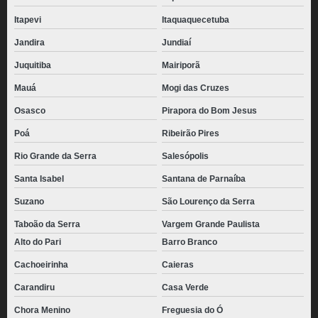
Itapevi
Itaquaquecetuba
Jandira
Jundiaí
Juquitiba
Mairiporã
Mauá
Mogi das Cruzes
Osasco
Pirapora do Bom Jesus
Poá
Ribeirão Pires
Rio Grande da Serra
Salesópolis
Santa Isabel
Santana de Parnaíba
Suzano
São Lourenço da Serra
Taboão da Serra
Vargem Grande Paulista
Alto do Pari
Barro Branco
Cachoeirinha
Caieras
Carandiru
Casa Verde
Chora Menino
Freguesia do Ó