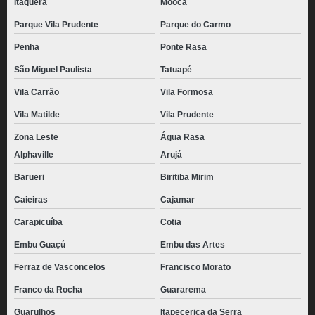
Itaquera
Mooca
Parque Vila Prudente
Parque do Carmo
Penha
Ponte Rasa
São Miguel Paulista
Tatuapé
Vila Carrão
Vila Formosa
Vila Matilde
Vila Prudente
Zona Leste
Água Rasa
Alphaville
Arujá
Barueri
Biritiba Mirim
Caieiras
Cajamar
Carapicuíba
Cotia
Embu Guaçú
Embu das Artes
Ferraz de Vasconcelos
Francisco Morato
Franco da Rocha
Guararema
Guarulhos
Itapecerica da Serra