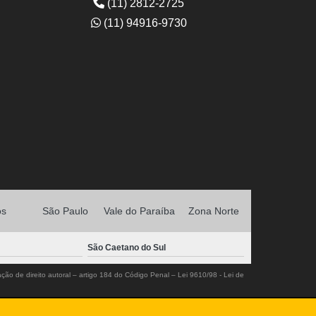
(11) 2812-2725
(11) 94916-9730
os
São Paulo
Vale do Paraíba
Zona Norte
São Caetano do Sul
ação de direito autoral – artigo 184 do Código Penal –
Lei 9610/98 - Lei de