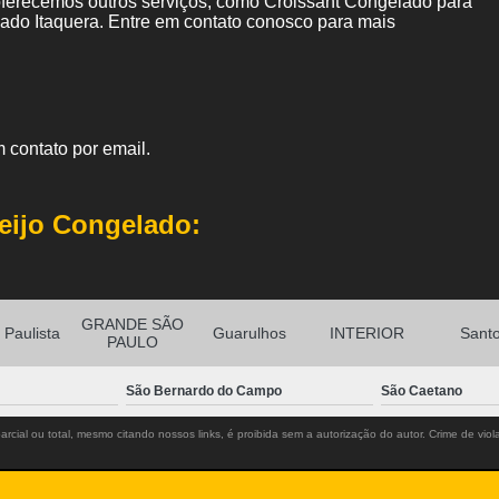
erecemos outros serviços, como Croissant Congelado para
do Itaquera. Entre em contato conosco para mais
 contato por email.
eijo Congelado:
GRANDE SÃO
Paulista
Guarulhos
INTERIOR
Sant
PAULO
São Bernardo do Campo
São Caetano
rcial ou total, mesmo citando nossos links, é proibida sem a autorização do autor. Crime de viol