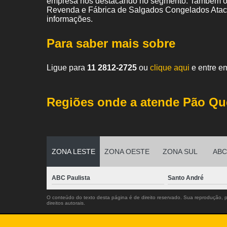
empresa nos destacando no segmento. Também of
Revenda e Fábrica de Salgados Congelados Ataca
informações.
Para saber mais sobre
Ligue para
11 2812-2725
ou
clique aqui
e entre em
Regiões onde a atende Pão Qu
ZONA LESTE
ZONA OESTE
ZONA SUL
ABC 
ABC Paulista
Santo André
O conteúdo do texto desta página é de direito reservado. Sua reprodução, pa
direitos autorais
.