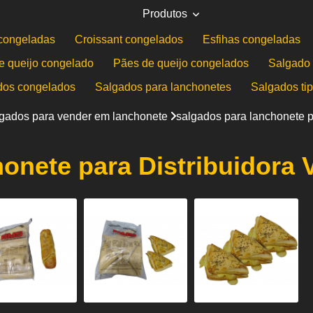
Produtos
congeladas
Croissant congelados
Esfihas congeladas
e queijo congelado
Pães de queijo congelados
Salgado 
dos congelados
Salgados para lanchonetes
Salgados ti
lgados para vender em lanchonete
salgados para lanchonete p
onete para Distribuidora 