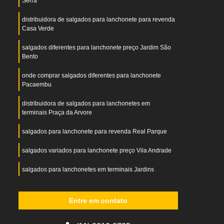
Serra
distribuidora de salgados para lanchonete para revenda
Casa Verde
salgados diferentes para lanchonete preço Jardim São
Bento
onde comprar salgados diferentes para lanchonete
Pacaembu
distribuidora de salgados para lanchonetes em
terminais Praça da Arvore
salgados para lanchonete para revenda Real Parque
salgados variados para lanchonete preço Vila Andrade
salgados para lanchonetes em terminais Jardins
salgado para lanchonete hamburgão Parque Vitória
Entre em contato
indústria de salgados de lanchonete Parque Peruche