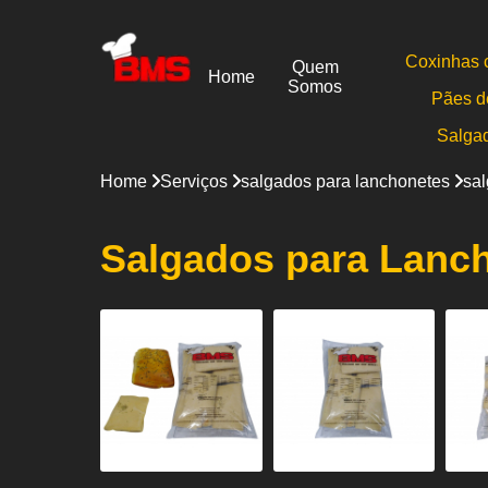
Coxinhas 
Quem
Home
Somos
Pães d
Salga
Home
Serviços
salgados para lanchonetes
sa
Salgados para Lanch