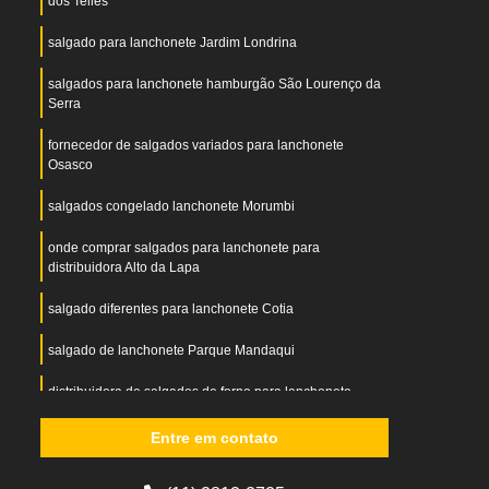
dos Telles
salgado para lanchonete Jardim Londrina
salgados para lanchonete hamburgão São Lourenço da
Serra
fornecedor de salgados variados para lanchonete
Osasco
salgados congelado lanchonete Morumbi
onde comprar salgados para lanchonete para
distribuidora Alto da Lapa
salgado diferentes para lanchonete Cotia
salgado de lanchonete Parque Mandaqui
distribuidora de salgados de forno para lanchonete
Suzano
Entre em contato
salgado variados para lanchonete Taubaté