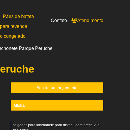
Pães de batata
Contato
Atendimento
para revenda
po congelado
lanchonete Parque Peruche
Peruche
Solicite um orçamento
MENU
salgados para lanchonete para distribuidora preço Vila