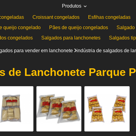
Produtos
congeladas
Croissant congelados
Esfihas congeladas
e queijo congelado
Pães de queijo congelados
Salgado 
dos congelados
Salgados para lanchonetes
Salgados ti
lgados para vender em lanchonete
indústria de salgados de 
os de Lanchonete Parque 