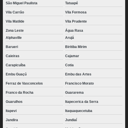
São Miguel Paulista
Tatuapé
Vila Carrão
Vila Formosa
Vila Matilde
Vila Prudente
Zona Leste
Água Rasa
Alphaville
Arujá
Barueri
Biritiba Mirim
Caieiras
Cajamar
Carapicuíba
Cotia
Embu Guaçú
Embu das Artes
Ferraz de Vasconcelos
Francisco Morato
Franco da Rocha
Guararema
Guarulhos
Itapecerica da Serra
Itapevi
Itaquaquecetuba
Jandira
Jundiaí