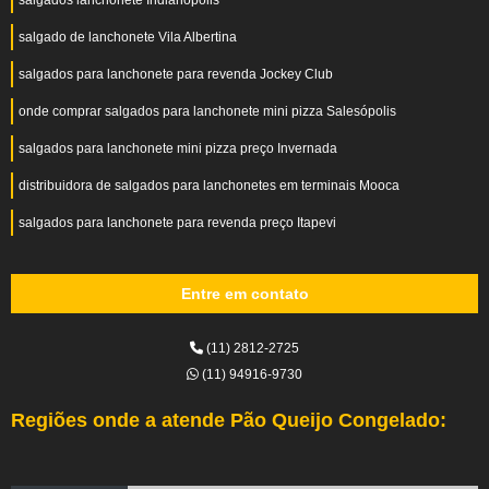
salgados lanchonete Indianópolis
salgado de lanchonete Vila Albertina
salgados para lanchonete para revenda Jockey Club
onde comprar salgados para lanchonete mini pizza Salesópolis
salgados para lanchonete mini pizza preço Invernada
distribuidora de salgados para lanchonetes em terminais Mooca
salgados para lanchonete para revenda preço Itapevi
Entre em contato
(11) 2812-2725
(11) 94916-9730
Regiões onde a atende Pão Queijo Congelado: