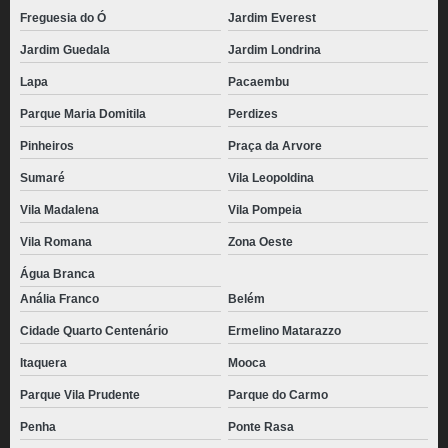
Freguesia do Ó
Jardim Everest
Jardim Guedala
Jardim Londrina
Lapa
Pacaembu
Parque Maria Domitila
Perdizes
Pinheiros
Praça da Arvore
Sumaré
Vila Leopoldina
Vila Madalena
Vila Pompeia
Vila Romana
Zona Oeste
Água Branca
Anália Franco
Belém
Cidade Quarto Centenário
Ermelino Matarazzo
Itaquera
Mooca
Parque Vila Prudente
Parque do Carmo
Penha
Ponte Rasa