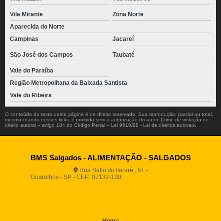
Vila Mirante
Zona Norte
Aparecida do Norte
Campinas
Jacareí
São José dos Campos
Taubaté
Vale do Paraíba
Região Metropolitana da Baixada Santista
Vale do Ribeira
O conteúdo do texto desta página é de direito reservado. Sua reprodução, parcial ou total,
mesmo citando nossos links, é proibida sem a autorização do autor. Crime de violação de
direito autoral – artigo 184 do Código Penal –
Lei 9610/98 - Lei de direitos autorais
.
BMS Salgados - ALIMENTAÇÃO - SALGADOS
Rua Salto do Itararé , 51 -
Guarulhos - SP - CEP: 07132-130
(11) 2812-2725
(11)
94916-9730
vendas@boamassasalgados.com.br
Home