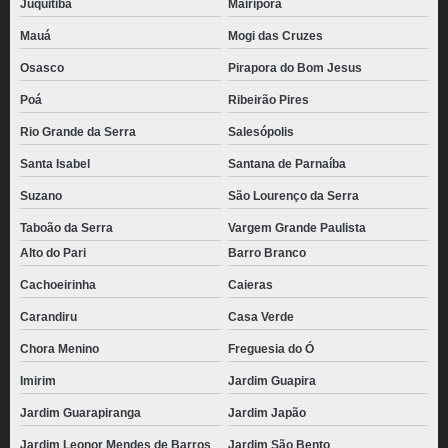
Juquitiba
Mairiporã
Mauá
Mogi das Cruzes
Osasco
Pirapora do Bom Jesus
Poá
Ribeirão Pires
Rio Grande da Serra
Salesópolis
Santa Isabel
Santana de Parnaíba
Suzano
São Lourenço da Serra
Taboão da Serra
Vargem Grande Paulista
Alto do Pari
Barro Branco
Cachoeirinha
Caieras
Carandiru
Casa Verde
Chora Menino
Freguesia do Ó
Imirim
Jardim Guapira
Jardim Guarapiranga
Jardim Japão
Jardim Leonor Mendes de Barros
Jardim São Bento