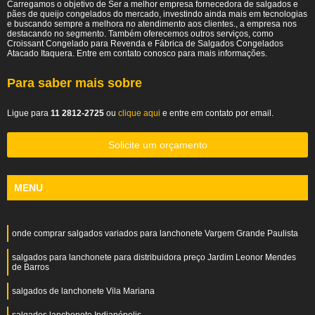
Carregamos o objetivo de Ser a melhor empresa fornecedora de salgados e
pães de queijo congelados do mercado, investindo ainda mais em tecnologias
e buscando sempre a melhora no atendimento aos clientes., a empresa nos
destacando no segmento. Também oferecemos outros serviços, como
Croissant Congelado para Revenda e Fábrica de Salgados Congelados
Atacado Itaquera. Entre em contato conosco para mais informações.
Para saber mais sobre
Ligue para
11 2812-2725
ou
clique aqui
e entre em contato por email.
Solicite um orçamento
MENU
onde comprar salgados variados para lanchonete Vargem Grande Paulista
salgados para lanchonete para distribuidora preço Jardim Leonor Mendes
de Barros
salgados de lanchonete Vila Mariana