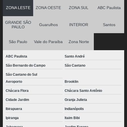
ZONA LESTE
ZONA OESTE
ZONA SUL
ABC Paulista
GRANDE SÃO
Guarulhos
INTERIOR
Santos
PAULO
São Paulo
Vale do Paraíba
Zona Norte
ABC Paulista
Santo André
São Bernardo do Campo
São Caetano
São Caetano do Sul
Aeroporto
Brooklin
Chácara Flora
Chácara Santo Antônio
Cidade Jardim
Granja Julieta
Ibirapuera
Indianópolis
Ipiranga
Itaim Bibi