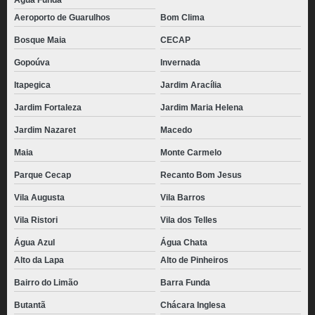
Água Funda
Aeroporto de Guarulhos
Bom Clima
Bosque Maia
CECAP
Gopoúva
Invernada
Itapegica
Jardim Aracília
Jardim Fortaleza
Jardim Maria Helena
Jardim Nazaret
Macedo
Maia
Monte Carmelo
Parque Cecap
Recanto Bom Jesus
Vila Augusta
Vila Barros
Vila Ristori
Vila dos Telles
Água Azul
Água Chata
Alto da Lapa
Alto de Pinheiros
Bairro do Limão
Barra Funda
Butantã
Chácara Inglesa