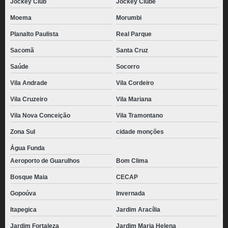
Jockey Club
Jockey Clube
Moema
Morumbi
Planalto Paulista
Real Parque
Sacomã
Santa Cruz
Saúde
Socorro
Vila Andrade
Vila Cordeiro
Vila Cruzeiro
Vila Mariana
Vila Nova Conceição
Vila Tramontano
Zona Sul
cidade monções
Água Funda
Aeroporto de Guarulhos
Bom Clima
Bosque Maia
CECAP
Gopoúva
Invernada
Itapegica
Jardim Aracília
Jardim Fortaleza
Jardim Maria Helena