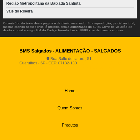
Região Metropolitana da Baixada Santista
Vale do Ribeira
O conteúdo do texto desta página é de direito reservado. Sua reprodução, parcial ou total,
mesmo citando nossos links, é proibida sem a autorização do autor. Crime de violação de
direito autoral – artigo 184 do Código Penal –
Lei 9610/98 - Lei de direitos autorais
.
BMS Salgados - ALIMENTAÇÃO - SALGADOS
Rua Salto do Itararé , 51 -
Guarulhos - SP - CEP: 07132-130
(11) 2812-2725
(11)
94916-9730
vendas@boamassasalgados.com.br
Home
Quem Somos
Produtos