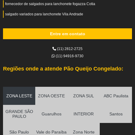
fornecedor de salgados para lanchonete fogazza Cotia
salgado variados para lanchonete Vila Andrade
Entre em contato
(11) 2812-2725
(11) 94916-9730
Regiões onde a atende Pão Queijo Congelado:
ZONA LESTE
ZONA OESTE
ZONA SUL
ABC Paulista
GRANDE SÃO
Guarulhos
INTERIOR
Santos
PAULO
São Paulo
Vale do Paraíba
Zona Norte