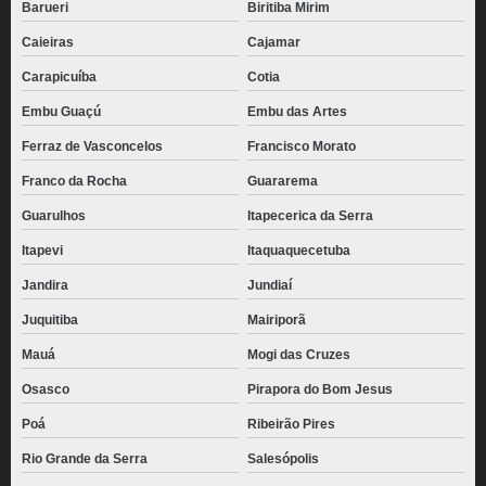
Barueri
Biritiba Mirim
Caieiras
Cajamar
Carapicuíba
Cotia
Embu Guaçú
Embu das Artes
Ferraz de Vasconcelos
Francisco Morato
Franco da Rocha
Guararema
Guarulhos
Itapecerica da Serra
Itapevi
Itaquaquecetuba
Jandira
Jundiaí
Juquitiba
Mairiporã
Mauá
Mogi das Cruzes
Osasco
Pirapora do Bom Jesus
Poá
Ribeirão Pires
Rio Grande da Serra
Salesópolis