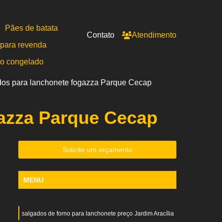
Pães de batata
Contato
Atendimento
para revenda
po congelado
dos para lanchonete fogazza Parque Cecap
azza Parque Cecap
Solicite um orçamento
MENU
salgados de forno para lanchonete preço Jardim Aracília