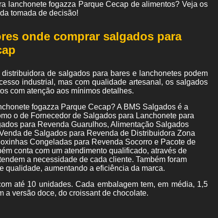
ara lanchonete fogazza Parque Cecap de alimentos? Veja os
 da tomada de decisão!
ores onde comprar salgados para
cap
distribuidora de salgados para bares e lanchonetes podem
cesso industrial, mas com qualidade artesanal, os salgados
itos com atenção aos mínimos detalhes.
anchonete fogazza Parque Cecap? A BMS Salgados é a
 como o de Fornecedor de Salgados para Lanchonete para
algados para Revenda Guarulhos, Alimentação Salgados
Venda de Salgados para Revenda de Distribuidora Zona
 Coxinhas Congeladas para Revenda Socorro e Pacote de
ém conta com um atendimento qualificado, através de
ntendem a necessidade de cada cliente. Também foram
de qualidade, aumentando a eficiência da marca.
om até 10 unidades. Cada embalagem tem, em média, 1,5
m a versão doce, do croissant de chocolate.