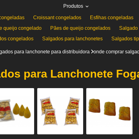
Produtos
congeladas
Croissant congelados
Esfihas congeladas
e queijo congelado
Pães de queijo congelados
Salgado 
dos congelados
Salgados para lanchonetes
Salgados ti
gados para lanchonete para distribuidora
onde comprar salga
dos para Lanchonete Fog