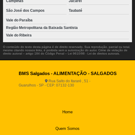
Campinas
Jacareí
São José dos Campos
Taubaté
Vale do Paraíba
Região Metropolitana da Baixada Santista
Vale do Ribeira
O conteúdo do texto desta página é de direito reservado. Sua reprodução, parcial ou total,
mesmo citando nossos links, é proibida sem a autorização do autor. Crime de violação de
direito autoral – artigo 184 do Código Penal –
Lei 9610/98 - Lei de direitos autorais
.
BMS Salgados - ALIMENTAÇÃO - SALGADOS
Rua Salto do Itararé , 51 -
Guarulhos - SP - CEP: 07132-130
(11) 2812-2725
(11)
94916-9730
vendas@boamassasalgados.com.br
Home
Quem Somos