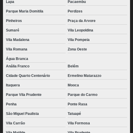
Lapa
Pacaembu
Parque Maria Domitila
Perdizes
Pinheiros
Praça da Arvore
Sumaré
Vila Leopoldina
Vila Madalena
Vila Pompeia
Vila Romana
Zona Oeste
Água Branca
Anália Franco
Belém
Cidade Quarto Centenário
Ermelino Matarazzo
Itaquera
Mooca
Parque Vila Prudente
Parque do Carmo
Penha
Ponte Rasa
São Miguel Paulista
Tatuapé
Vila Carrão
Vila Formosa
Vila Matilde
Vila Prudente