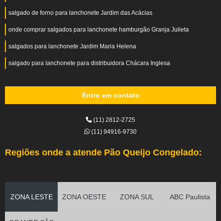
salgado de forno para lanchonete Jardim das Acácias
onde comprar salgados para lanchonete hamburgão Granja Julieta
salgados para lanchonete Jardim Maria Helena
salgado para lanchonete para distribuidora Chácara Inglesa
Entre em contato
(11) 2812-2725
(11) 94916-9730
Regiões onde a atende Pão Queijo Congelado:
ZONA LESTE
ZONA OESTE
ZONA SUL
ABC Paulista