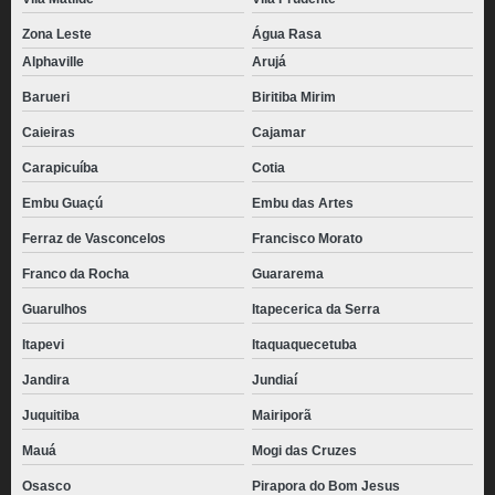
Zona Leste
Água Rasa
Alphaville
Arujá
Barueri
Biritiba Mirim
Caieiras
Cajamar
Carapicuíba
Cotia
Embu Guaçú
Embu das Artes
Ferraz de Vasconcelos
Francisco Morato
Franco da Rocha
Guararema
Guarulhos
Itapecerica da Serra
Itapevi
Itaquaquecetuba
Jandira
Jundiaí
Juquitiba
Mairiporã
Mauá
Mogi das Cruzes
Osasco
Pirapora do Bom Jesus