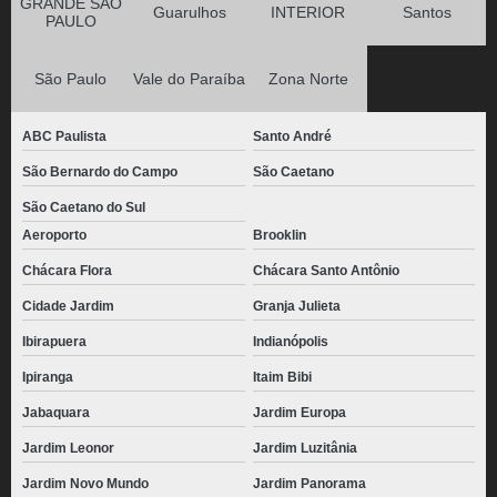
GRANDE SÃO
Guarulhos
INTERIOR
Santos
PAULO
São Paulo
Vale do Paraíba
Zona Norte
ABC Paulista
Santo André
São Bernardo do Campo
São Caetano
São Caetano do Sul
Aeroporto
Brooklin
Chácara Flora
Chácara Santo Antônio
Cidade Jardim
Granja Julieta
Ibirapuera
Indianópolis
Ipiranga
Itaim Bibi
Jabaquara
Jardim Europa
Jardim Leonor
Jardim Luzitânia
Jardim Novo Mundo
Jardim Panorama