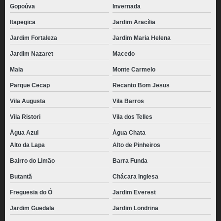
Gopoúva
Invernada
Itapegica
Jardim Aracília
Jardim Fortaleza
Jardim Maria Helena
Jardim Nazaret
Macedo
Maia
Monte Carmelo
Parque Cecap
Recanto Bom Jesus
Vila Augusta
Vila Barros
Vila Ristori
Vila dos Telles
Água Azul
Água Chata
Alto da Lapa
Alto de Pinheiros
Bairro do Limão
Barra Funda
Butantã
Chácara Inglesa
Freguesia do Ó
Jardim Everest
Jardim Guedala
Jardim Londrina