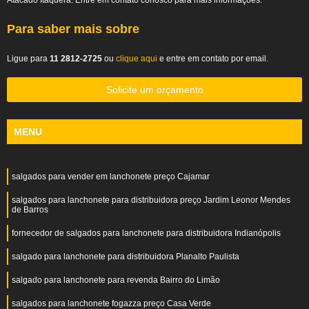
Atacado Itaquera. Entre em contato conosco para mais informações.
Para saber mais sobre
Ligue para
11 2812-2725
ou
clique aqui
e entre em contato por email.
Solicite um orçamento
MENU
salgados para vender em lanchonete preço Cajamar
salgados para lanchonete para distribuidora preço Jardim Leonor Mendes
de Barros
fornecedor de salgados para lanchonete para distribuidora Indianópolis
salgado para lanchonete para distribuidora Planalto Paulista
salgado para lanchonete para revenda Bairro do Limão
salgados para lanchonete fogazza preço Casa Verde