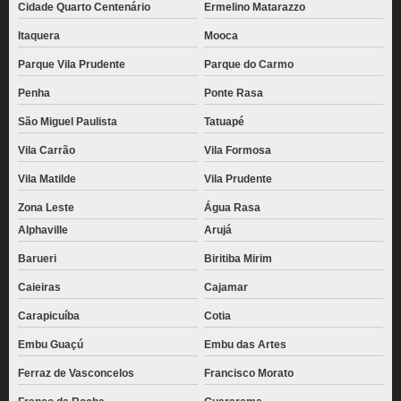
Cidade Quarto Centenário
Ermelino Matarazzo
Itaquera
Mooca
Parque Vila Prudente
Parque do Carmo
Penha
Ponte Rasa
São Miguel Paulista
Tatuapé
Vila Carrão
Vila Formosa
Vila Matilde
Vila Prudente
Zona Leste
Água Rasa
Alphaville
Arujá
Barueri
Biritiba Mirim
Caieiras
Cajamar
Carapicuíba
Cotia
Embu Guaçú
Embu das Artes
Ferraz de Vasconcelos
Francisco Morato