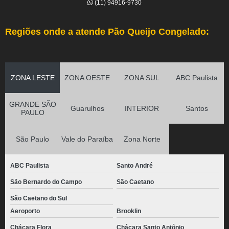
(11) 94916-9730
Regiões onde a atende Pão Queijo Congelado:
ZONA LESTE
ZONA OESTE
ZONA SUL
ABC Paulista
GRANDE SÃO
Guarulhos
INTERIOR
Santos
PAULO
São Paulo
Vale do Paraíba
Zona Norte
ABC Paulista
Santo André
São Bernardo do Campo
São Caetano
São Caetano do Sul
Aeroporto
Brooklin
Chácara Flora
Chácara Santo Antônio