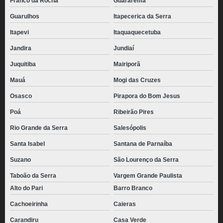
Franco da Rocha
Guararema
Guarulhos
Itapecerica da Serra
Itapevi
Itaquaquecetuba
Jandira
Jundiaí
Juquitiba
Mairiporã
Mauá
Mogi das Cruzes
Osasco
Pirapora do Bom Jesus
Poá
Ribeirão Pires
Rio Grande da Serra
Salesópolis
Santa Isabel
Santana de Parnaíba
Suzano
São Lourenço da Serra
Taboão da Serra
Vargem Grande Paulista
Alto do Pari
Barro Branco
Cachoeirinha
Caieras
Carandiru
Casa Verde