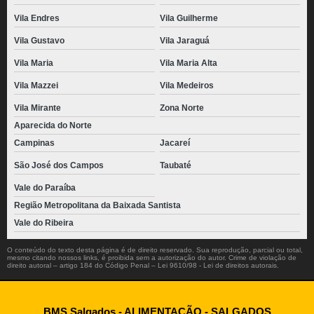
Vila Endres
Vila Guilherme
Vila Gustavo
Vila Jaraguá
Vila Maria
Vila Maria Alta
Vila Mazzei
Vila Medeiros
Vila Mirante
Zona Norte
Aparecida do Norte
Campinas
Jacareí
São José dos Campos
Taubaté
Vale do Paraíba
Região Metropolitana da Baixada Santista
Vale do Ribeira
O conteúdo do texto desta página é de direito reservado. Sua reprodução, parcial ou total,
mesmo citando nossos links, é proibida sem a autorização do autor. Crime de violação de
direito autoral – artigo 184 do Código Penal –
Lei 9610/98 - Lei de direitos autorais
.
BMS Salgados - ALIMENTAÇÃO - SALGADOS