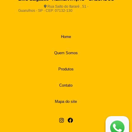
Rua Salto do Itararé , 51 -
Guarulhos - SP - CEP: 07132-130
(11) 2812-2725
(11)
94916-9730
vendas@boamassasalgados.com.br
Home
Quem Somos
Produtos
Contato
Mapa do site