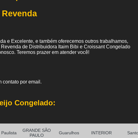
a Revenda
da e Excelente, e também oferecemos outros trabalhamos,
 Revenda de Distribuidora Itaim Bibi e Croissant Congelado
onosco. Teremos prazer em atender você!
 contato por email.
eijo Congelado:
GRANDE SÃO
Paulista
Guarulhos
INTERIOR
Sant
PAULO