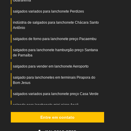
Guararema
salgados variados para lanchonete Perdizes
indústria de salgados para lanchonete Chácara Santo
Antônio
salgados de forno para lanchonete preço Pacaembu
salgados para lanchonete hamburgão preço Santana
de Parnaíba
salgados para vender em lanchonete Aeroporto
salgado para lanchonetes em terminais Pirapora do
Bom Jesus
salgados variados para lanchonete preço Casa Verde
salgado para lanchonete mini pizza Arujá
salgado diferentes para lanchonete Ribeirão Pires
Entre em contato