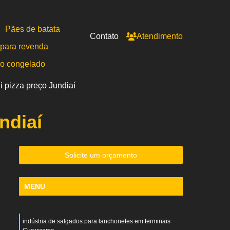
Pães de batata
Contato
Atendimento
para revenda
po congelado
i pizza preço Jundiaí
ndiaí
Solicite um orçamento
MENU
indústria de salgados para lanchonetes em terminais