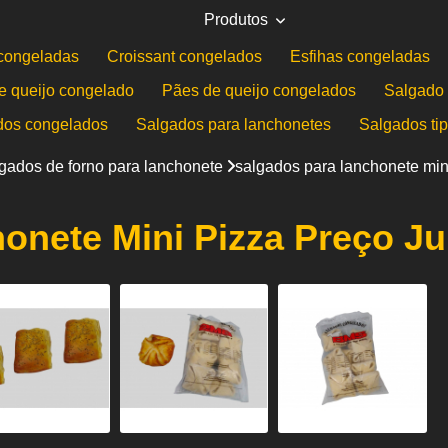
Produtos
congeladas
Croissant congelados
Esfihas congeladas
e queijo congelado
Pães de queijo congelados
Salgado 
dos congelados
Salgados para lanchonetes
Salgados ti
gados de forno para lanchonete
salgados para lanchonete min
onete Mini Pizza Preço Ju