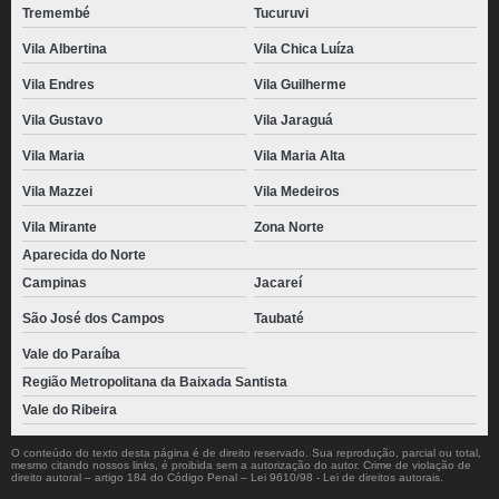
Tremembé
Tucuruvi
Vila Albertina
Vila Chica Luíza
Vila Endres
Vila Guilherme
Vila Gustavo
Vila Jaraguá
Vila Maria
Vila Maria Alta
Vila Mazzei
Vila Medeiros
Vila Mirante
Zona Norte
Aparecida do Norte
Campinas
Jacareí
São José dos Campos
Taubaté
Vale do Paraíba
Região Metropolitana da Baixada Santista
Vale do Ribeira
O conteúdo do texto desta página é de direito reservado. Sua reprodução, parcial ou total,
mesmo citando nossos links, é proibida sem a autorização do autor. Crime de violação de
direito autoral – artigo 184 do Código Penal –
Lei 9610/98 - Lei de direitos autorais
.