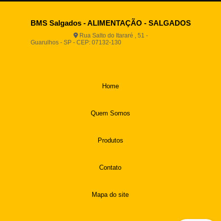
BMS Salgados - ALIMENTAÇÃO - SALGADOS
Rua Salto do Itararé , 51 -
Guarulhos - SP - CEP: 07132-130
(11) 2812-2725
(11)
94916-9730
vendas@boamassasalgados.com.br
Home
Quem Somos
Produtos
Contato
Mapa do site