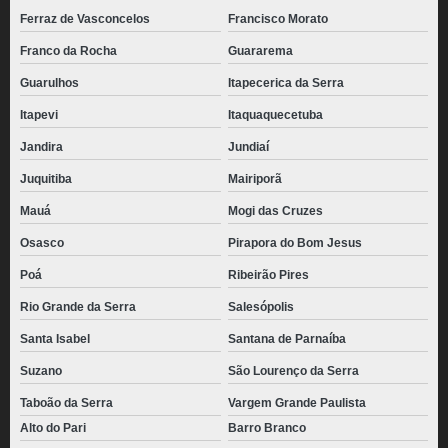
Ferraz de Vasconcelos
Francisco Morato
Franco da Rocha
Guararema
Guarulhos
Itapecerica da Serra
Itapevi
Itaquaquecetuba
Jandira
Jundiaí
Juquitiba
Mairiporã
Mauá
Mogi das Cruzes
Osasco
Pirapora do Bom Jesus
Poá
Ribeirão Pires
Rio Grande da Serra
Salesópolis
Santa Isabel
Santana de Parnaíba
Suzano
São Lourenço da Serra
Taboão da Serra
Vargem Grande Paulista
Alto do Pari
Barro Branco