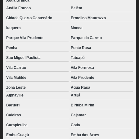
Água Branca
Anália Franco
Belém
Cidade Quarto Centenário
Ermelino Matarazzo
Itaquera
Mooca
Parque Vila Prudente
Parque do Carmo
Penha
Ponte Rasa
São Miguel Paulista
Tatuapé
Vila Carrão
Vila Formosa
Vila Matilde
Vila Prudente
Zona Leste
Água Rasa
Alphaville
Arujá
Barueri
Biritiba Mirim
Caieiras
Cajamar
Carapicuíba
Cotia
Embu Guaçú
Embu das Artes