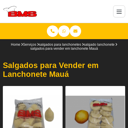
Home
Serviços
salgados para lanchonetes
salgado lanchonete
salgados para vender em lanchonete Mauá
Salgados para Vender em
Lanchonete Mauá