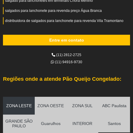
salgado para lanchonetes em terminais Chora Menino
salgados para lanchonete para revenda preço Água Branca
distribuidora de salgados para lanchonete para revenda Vila Tramontano
Entre em contato
(11) 2812-2725
(11) 94916-9730
Regiões onde a atende Pão Queijo Congelado:
ZONA LESTE
ZONA OESTE
ZONA SUL
ABC Paulista
GRANDE SÃO
Guarulhos
INTERIOR
Santos
PAULO