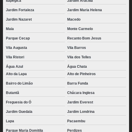
Itapegica
Jardim Aracília
Jardim Fortaleza
Jardim Maria Helena
Jardim Nazaret
Macedo
Maia
Monte Carmelo
Parque Cecap
Recanto Bom Jesus
Vila Augusta
Vila Barros
Vila Ristori
Vila dos Telles
Água Azul
Água Chata
Alto da Lapa
Alto de Pinheiros
Bairro do Limão
Barra Funda
Butantã
Chácara Inglesa
Freguesia do Ó
Jardim Everest
Jardim Guedala
Jardim Londrina
Lapa
Pacaembu
Parque Maria Domitila
Perdizes