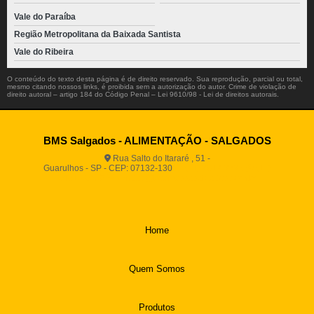
Vale do Paraíba
Região Metropolitana da Baixada Santista
Vale do Ribeira
O conteúdo do texto desta página é de direito reservado. Sua reprodução, parcial ou total,
mesmo citando nossos links, é proibida sem a autorização do autor. Crime de violação de
direito autoral – artigo 184 do Código Penal –
Lei 9610/98 - Lei de direitos autorais
.
BMS Salgados - ALIMENTAÇÃO - SALGADOS
Rua Salto do Itararé , 51 -
Guarulhos - SP - CEP: 07132-130
(11) 2812-2725
(11)
94916-9730
vendas@boamassasalgados.com.br
Home
Quem Somos
Produtos