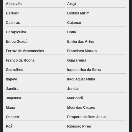
Alphaville
Arujá
Barueri
Biritiba Mirim
Caieiras
Cajamar
Carapicuíba
Cotia
Embu Guaçú
Embu das Artes
Ferraz de Vasconcelos
Francisco Morato
Franco da Rocha
Guararema
Guarulhos
Itapecerica da Serra
Itapevi
Itaquaquecetuba
Jandira
Jundiaí
Juquitiba
Mairiporã
Mauá
Mogi das Cruzes
Osasco
Pirapora do Bom Jesus
Poá
Ribeirão Pires