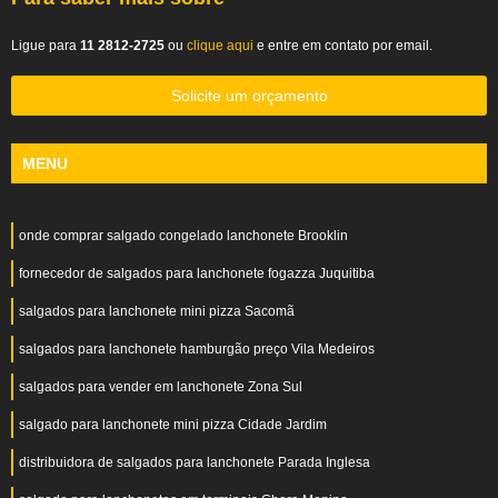
Ligue para
11 2812-2725
ou
clique aqui
e entre em contato por email.
Solicite um orçamento
MENU
onde comprar salgado congelado lanchonete Brooklin
fornecedor de salgados para lanchonete fogazza Juquitiba
salgados para lanchonete mini pizza Sacomã
salgados para lanchonete hamburgão preço Vila Medeiros
salgados para vender em lanchonete Zona Sul
salgado para lanchonete mini pizza Cidade Jardim
distribuidora de salgados para lanchonete Parada Inglesa