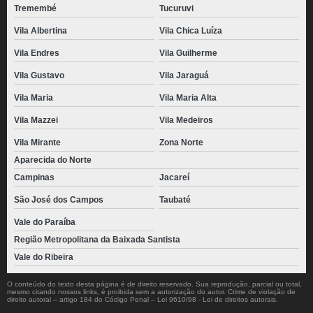
Tremembé
Tucuruvi
Vila Albertina
Vila Chica Luíza
Vila Endres
Vila Guilherme
Vila Gustavo
Vila Jaraguá
Vila Maria
Vila Maria Alta
Vila Mazzei
Vila Medeiros
Vila Mirante
Zona Norte
Aparecida do Norte
Campinas
Jacareí
São José dos Campos
Taubaté
Vale do Paraíba
Região Metropolitana da Baixada Santista
Vale do Ribeira
O conteúdo do texto desta página é de direito reservado. Sua reprodução, parcial ou total,
mesmo citando nossos links, é proibida sem a autorização do autor. Crime de violação de
direito autoral – artigo 184 do Código Penal –
Lei 9610/98 - Lei de direitos autorais
.