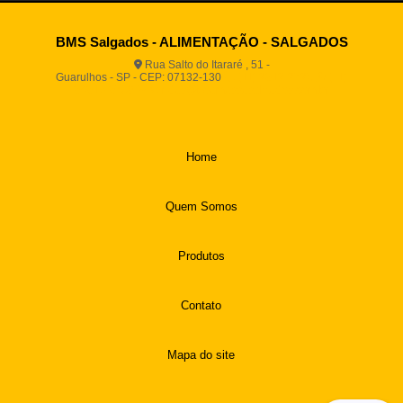
BMS Salgados - ALIMENTAÇÃO - SALGADOS
Rua Salto do Itararé , 51 -
Guarulhos - SP - CEP: 07132-130
(11) 2812-2725
(11)
94916-9730
vendas@boamassasalgados.com.br
Home
Quem Somos
Produtos
Contato
Mapa do site