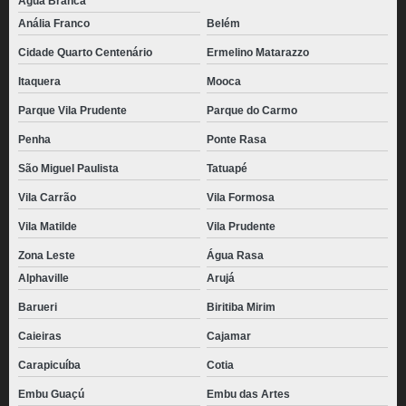
Água Branca
Anália Franco
Belém
Cidade Quarto Centenário
Ermelino Matarazzo
Itaquera
Mooca
Parque Vila Prudente
Parque do Carmo
Penha
Ponte Rasa
São Miguel Paulista
Tatuapé
Vila Carrão
Vila Formosa
Vila Matilde
Vila Prudente
Zona Leste
Água Rasa
Alphaville
Arujá
Barueri
Biritiba Mirim
Caieiras
Cajamar
Carapicuíba
Cotia
Embu Guaçú
Embu das Artes