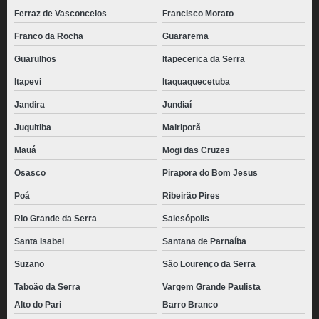
Ferraz de Vasconcelos
Francisco Morato
Franco da Rocha
Guararema
Guarulhos
Itapecerica da Serra
Itapevi
Itaquaquecetuba
Jandira
Jundiaí
Juquitiba
Mairiporã
Mauá
Mogi das Cruzes
Osasco
Pirapora do Bom Jesus
Poá
Ribeirão Pires
Rio Grande da Serra
Salesópolis
Santa Isabel
Santana de Parnaíba
Suzano
São Lourenço da Serra
Taboão da Serra
Vargem Grande Paulista
Alto do Pari
Barro Branco