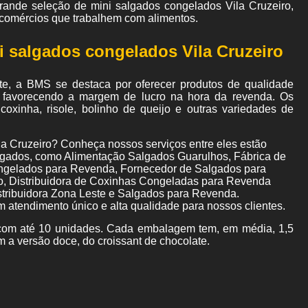
ande seleção de mini salgados congelados Vila Cruzeiro,
os comércios que trabalhem com alimentos.
i salgados congelados Vila Cruzeiro
nte, a BMS se destaca por oferecer produtos de qualidade
, favorecendo a margem de lucro na hora da revenda. Os
oxinha, risole, bolinho de queijo e outras variedades de
la Cruzeiro? Conheça nossos serviços entre eles estão
gados, como Alimentação Salgados Guarulhos, Fábrica de
gelados para Revenda, Fornecedor de Salgados para
zo, Distribuidora de Coxinhas Congeladas para Revenda
tribuidora Zona Leste e Salgados para Revenda.
m atendimento único e alta qualidade para nossos clientes.
om até 10 unidades. Cada embalagem tem, em média, 1,5
m a versão doce, do croissant de chocolate.