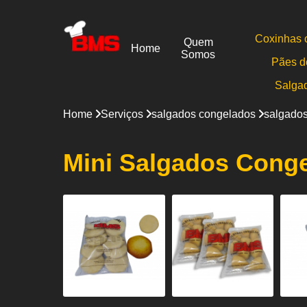
Coxinhas 
Quem
Home
Somos
Pães d
Salga
Home
Serviços
salgados congelados
salgados
Mini Salgados Conge