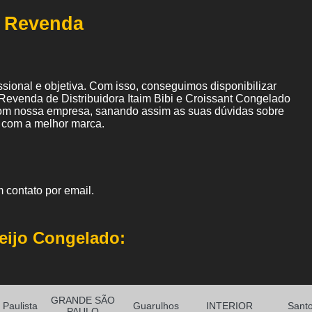
a Revenda
ional e objetiva. Com isso, conseguimos disponibilizar
Revenda de Distribuidora Itaim Bibi e Croissant Congelado
om nossa empresa, sanando assim as suas dúvidas sobre
o com a melhor marca.
 contato por email.
eijo Congelado:
GRANDE SÃO
Paulista
Guarulhos
INTERIOR
Sant
PAULO