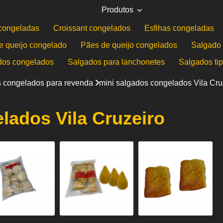
Produtos
congeladas
Croissant congelados
Esfihas congeladas
e queijo congelado
Pães de queijo congelados
Salgado 
dos congelados
Salgados para lanchonetes
Salgados ti
 congelados para revenda
mini salgados congelados Vila Cru
lados Vila Cruzeiro