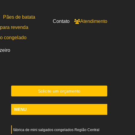
Pães de batata
Contato
Atendimento
para revenda
po congelado
zeiro
Solicite um orçamento
MENU
fábrica de mini salgados congelados Região Central