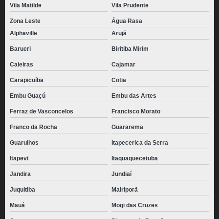
Vila Matilde
Vila Prudente
Zona Leste
Água Rasa
Alphaville
Arujá
Barueri
Biritiba Mirim
Caieiras
Cajamar
Carapicuíba
Cotia
Embu Guaçú
Embu das Artes
Ferraz de Vasconcelos
Francisco Morato
Franco da Rocha
Guararema
Guarulhos
Itapecerica da Serra
Itapevi
Itaquaquecetuba
Jandira
Jundiaí
Juquitiba
Mairiporã
Mauá
Mogi das Cruzes