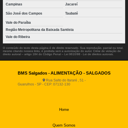
Campinas
Jacareí
São José dos Campos
Taubaté
Vale do Paraíba
Região Metropolitana da Baixada Santista
Vale do Ribeira
O conteúdo do texto desta página é de direito reservado. Sua reprodução, parcial ou total,
mesmo citando nossos links, é proibida sem a autorização do autor. Crime de violação de
direito autoral – artigo 184 do Código Penal –
Lei 9610/98 - Lei de direitos autorais
.
BMS Salgados - ALIMENTAÇÃO - SALGADOS
Rua Salto do Itararé , 51 -
Guarulhos - SP - CEP: 07132-130
(11) 2812-2725
(11)
94916-9730
vendas@boamassasalgados.com.br
Home
Quem Somos