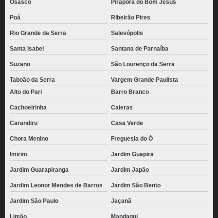
Osasco
Pirapora do Bom Jesus
Poá
Ribeirão Pires
Rio Grande da Serra
Salesópolis
Santa Isabel
Santana de Parnaíba
Suzano
São Lourenço da Serra
Taboão da Serra
Vargem Grande Paulista
Alto do Pari
Barro Branco
Cachoeirinha
Caieras
Carandiru
Casa Verde
Chora Menino
Freguesia do Ó
Imirim
Jardim Guapira
Jardim Guarapiranga
Jardim Japão
Jardim Leonor Mendes de Barros
Jardim São Bento
Jardim São Paulo
Jaçanã
Limão
Mandaqui