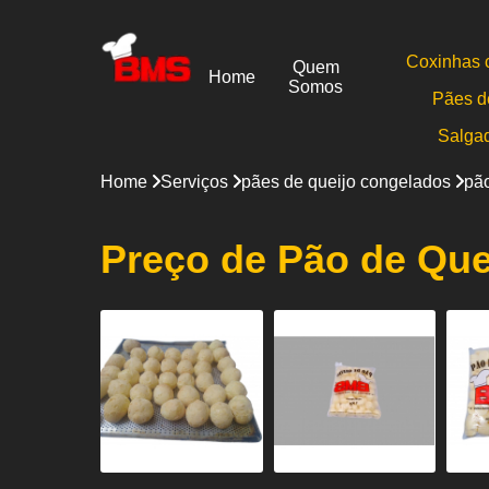
Coxinhas 
Quem
Home
Somos
Pães d
Salga
Home
Serviços
pães de queijo congelados
pão
Preço de Pão de Que