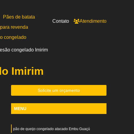
Pães de batata
Contato
Atendimento
para revenda
po congelado
mesão congelado Imirim
o Imirim
Solicite um orçamento
MENU
pão de queijo congelado atacado Embu Guaçú