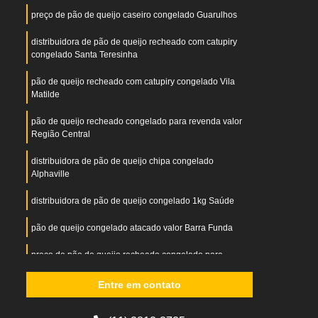
preço de pão de queijo caseiro congelado Guarulhos
distribuidora de pão de queijo recheado com catupiry
congelado Santa Teresinha
pão de queijo recheado com catupiry congelado Vila
Matilde
pão de queijo recheado congelado para revenda valor
Região Central
distribuidora de pão de queijo chipa congelado
Alphaville
distribuidora de pão de queijo congelado 1kg Saúde
pão de queijo congelado atacado valor Barra Funda
preço de pão de queijo recheado congelado para
revenda Cidade Jardim
Entre em contato
pão de queijo de parmesão congelado valor Vale do
Paraíba