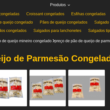
Produtos
congeladas
Croissant congelados
Esfihas congeladas
e queijo congelado
Pães de queijo congelados
Salgado 
dos congelados
Salgados para lanchonetes
Salgados ti
 de queijo mineiro congelado
preço de pão de queijo de par
ijo de Parmesão Congelad