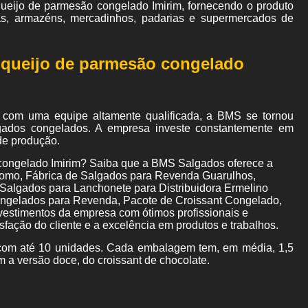
ueijo de parmesão congelado Imirim, fornecendo o produto
as, armazéns, mercadinhos, padarias e supermercados de
 queijo de parmesão congelado
 com uma equipe altamente qualificada, a BMS se tornou
gados congelados. A empresa investe constantemente em
de produção.
congelado Imirim? Saiba que a BMS Salgados oferece a
como, Fábrica de Salgados para Revenda Guarulhos,
Salgados para Lanchonete para Distribuidora Ermelino
ngelados para Revenda, Pacote de Croissant Congelado,
nvestimentos da empresa com ótimos profissionais e
fação do cliente e a excelência em produtos e trabalhos.
om até 10 unidades. Cada embalagem tem, em média, 1,5
m a versão doce, do croissant de chocolate.