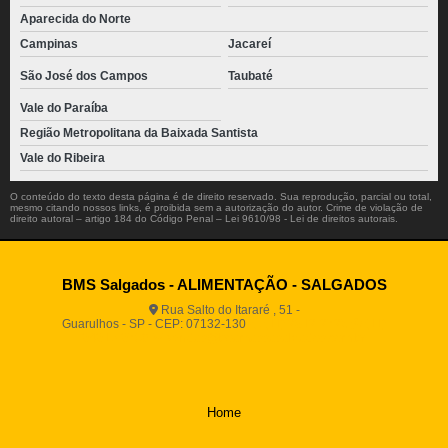
Aparecida do Norte
Campinas
Jacareí
São José dos Campos
Taubaté
Vale do Paraíba
Região Metropolitana da Baixada Santista
Vale do Ribeira
O conteúdo do texto desta página é de direito reservado. Sua reprodução, parcial ou total,
mesmo citando nossos links, é proibida sem a autorização do autor. Crime de violação de
direito autoral – artigo 184 do Código Penal –
Lei 9610/98 - Lei de direitos autorais
.
BMS Salgados - ALIMENTAÇÃO - SALGADOS
Rua Salto do Itararé , 51 -
Guarulhos - SP - CEP: 07132-130
(11) 2812-2725
(11)
94916-9730
vendas@boamassasalgados.com.br
Home