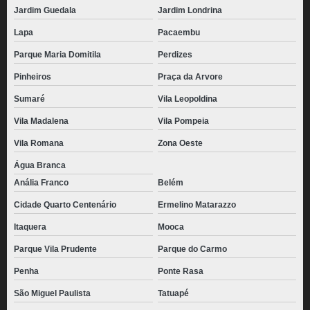
Jardim Guedala
Jardim Londrina
Lapa
Pacaembu
Parque Maria Domitila
Perdizes
Pinheiros
Praça da Arvore
Sumaré
Vila Leopoldina
Vila Madalena
Vila Pompeia
Vila Romana
Zona Oeste
Água Branca
Anália Franco
Belém
Cidade Quarto Centenário
Ermelino Matarazzo
Itaquera
Mooca
Parque Vila Prudente
Parque do Carmo
Penha
Ponte Rasa
São Miguel Paulista
Tatuapé