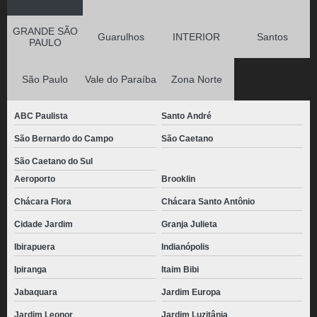
GRANDE SÃO
Guarulhos
INTERIOR
Santos
PAULO
São Paulo
Vale do Paraíba
Zona Norte
ABC Paulista
Santo André
São Bernardo do Campo
São Caetano
São Caetano do Sul
Aeroporto
Brooklin
Chácara Flora
Chácara Santo Antônio
Cidade Jardim
Granja Julieta
Ibirapuera
Indianópolis
Ipiranga
Itaim Bibi
Jabaquara
Jardim Europa
Jardim Leonor
Jardim Luzitânia