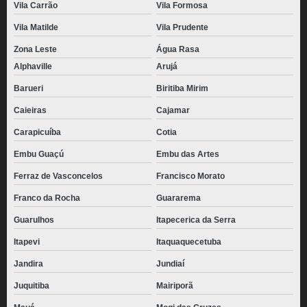
Vila Carrão
Vila Formosa
Vila Matilde
Vila Prudente
Zona Leste
Água Rasa
Alphaville
Arujá
Barueri
Biritiba Mirim
Caieiras
Cajamar
Carapicuíba
Cotia
Embu Guaçú
Embu das Artes
Ferraz de Vasconcelos
Francisco Morato
Franco da Rocha
Guararema
Guarulhos
Itapecerica da Serra
Itapevi
Itaquaquecetuba
Jandira
Jundiaí
Juquitiba
Mairiporã