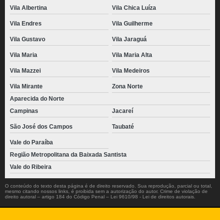
Vila Albertina
Vila Chica Luíza
Vila Endres
Vila Guilherme
Vila Gustavo
Vila Jaraguá
Vila Maria
Vila Maria Alta
Vila Mazzei
Vila Medeiros
Vila Mirante
Zona Norte
Aparecida do Norte
Campinas
Jacareí
São José dos Campos
Taubaté
Vale do Paraíba
Região Metropolitana da Baixada Santista
Vale do Ribeira
O conteúdo do texto desta página é de direito reservado. Sua reprodução, parcial ou total,
mesmo citando nossos links, é proibida sem a autorização do autor. Crime de violação de
direito autoral – artigo 184 do Código Penal –
Lei 9610/98 - Lei de direitos autorais
.