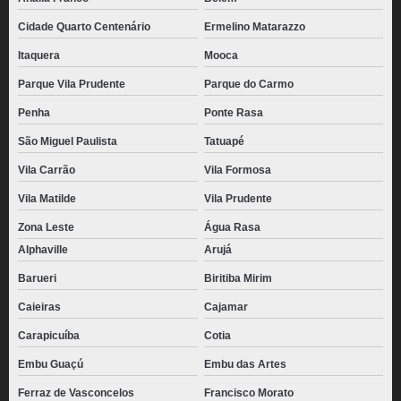
Cidade Quarto Centenário
Ermelino Matarazzo
Itaquera
Mooca
Parque Vila Prudente
Parque do Carmo
Penha
Ponte Rasa
São Miguel Paulista
Tatuapé
Vila Carrão
Vila Formosa
Vila Matilde
Vila Prudente
Zona Leste
Água Rasa
Alphaville
Arujá
Barueri
Biritiba Mirim
Caieiras
Cajamar
Carapicuíba
Cotia
Embu Guaçú
Embu das Artes
Ferraz de Vasconcelos
Francisco Morato