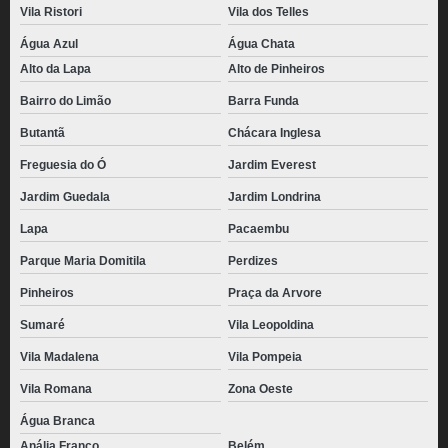
Vila Ristori
Vila dos Telles
Água Azul
Água Chata
Alto da Lapa
Alto de Pinheiros
Bairro do Limão
Barra Funda
Butantã
Chácara Inglesa
Freguesia do Ó
Jardim Everest
Jardim Guedala
Jardim Londrina
Lapa
Pacaembu
Parque Maria Domitila
Perdizes
Pinheiros
Praça da Arvore
Sumaré
Vila Leopoldina
Vila Madalena
Vila Pompeia
Vila Romana
Zona Oeste
Água Branca
Anália Franco
Belém