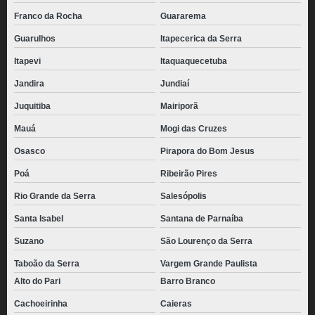
Franco da Rocha
Guararema
Guarulhos
Itapecerica da Serra
Itapevi
Itaquaquecetuba
Jandira
Jundiaí
Juquitiba
Mairiporã
Mauá
Mogi das Cruzes
Osasco
Pirapora do Bom Jesus
Poá
Ribeirão Pires
Rio Grande da Serra
Salesópolis
Santa Isabel
Santana de Parnaíba
Suzano
São Lourenço da Serra
Taboão da Serra
Vargem Grande Paulista
Alto do Pari
Barro Branco
Cachoeirinha
Caieras