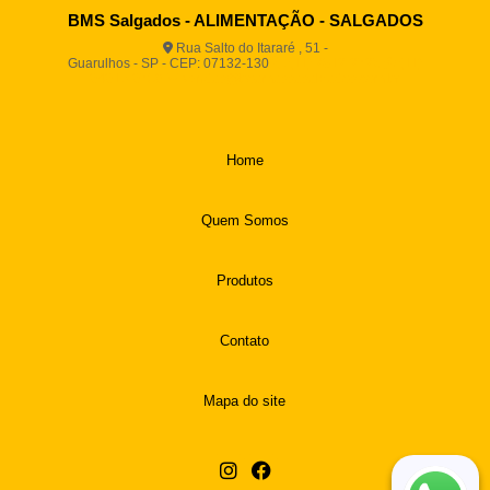
BMS Salgados - ALIMENTAÇÃO - SALGADOS
Rua Salto do Itararé , 51 -
Guarulhos - SP - CEP: 07132-130
(11) 2812-2725
(11)
94916-9730
vendas@boamassasalgados.com.br
Home
Quem Somos
Produtos
Contato
Mapa do site