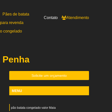
Pães de batata
Contato
Atendimento
para revenda
po congelado
a Penha
Solicite um orçamento
MENU
pão batata congelado valor Maia