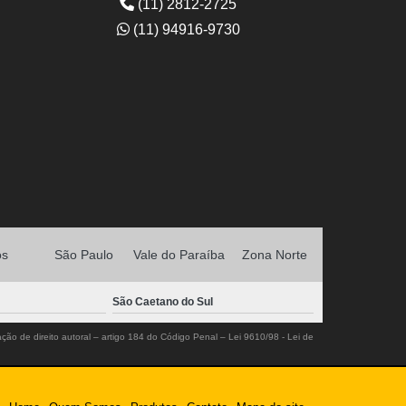
(11) 2812-2725
(11) 94916-9730
os
São Paulo
Vale do Paraíba
Zona Norte
São Caetano do Sul
ação de direito autoral – artigo 184 do Código Penal –
Lei 9610/98 - Lei de