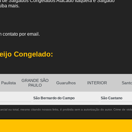
ica de Salgados Congelados Atacado Itaquera e Salgado
aiba mais.
 contato por email.
eijo Congelado:
GRANDE SÃO
Paulista
Guarulhos
INTERIOR
Sant
PAULO
São Bernardo do Campo
São Caetano
rcial ou total, mesmo citando nossos links, é proibida sem a autorização do autor. Crime de viol