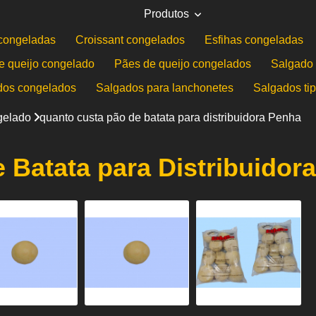
Produtos
congeladas
Croissant congelados
Esfihas congeladas
e queijo congelado
Pães de queijo congelados
Salgado 
dos congelados
Salgados para lanchonetes
Salgados ti
gelado
quanto custa pão de batata para distribuidora Penha
 Batata para Distribuidor