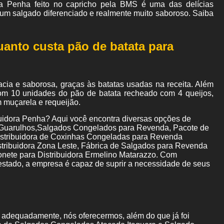
ra Penha feito no capricho pela BMS é uma das delícias
 um salgado diferenciado e realmente muito saboroso. Saiba
uanto custa pão de batata para
cia e saborosa, graças às batatas usadas na receita. Além
com 10 unidades do pão de batata recheado com 4 queijos,
 muçarela e requeijão.
buidora Penha? Aqui você encontra diversas opções de
s Guarulhos,Salgados Congelados para Revenda, Pacote de
istribuidora de Coxinhas Congeladas para Revenda
tribuidora Zona Leste, Fábrica de Salgados para Revenda
nete para Distribuidora Ermelino Matarazzo. Com
stado, a empresa é capaz de suprir a necessidade de seus
o adequadamente, nós oferecermos, além do que já foi