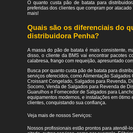
O quanto custa pão de batata para distribuido
preferidas dos clientes que compram por atacado
mais!
Quais são os diferenciais do q
distribuidora Penha?
A massa do pão de batata é mais consistente, ma
disso, o cliente da BMS vai encontrar pacotes 
calabresa, frango com requeijão, apresuntado com
Busca por quanto custa pão de batata para distri
serviços oferecidos, como Alimentação Salgado
Croissant Congelado, Salgados para Revenda, D
Socorro, Venda de Salgados para Revenda de Dis
Guarulhos e Fornecedor de Salgados para Lancho
equipamentos modernos, e instalações em ótimo e
clientes, conquistando sua confiança.
Veja mais de nossos Serviços:
Nossos profissionais estão prontos para atendê-l