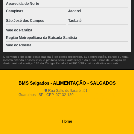
Aparecida do Norte
Campinas
Jacareí
São José dos Campos
Taubaté
Vale do Paraíba
Região Metropolitana da Baixada Santista
Vale do Ribeira
O conteúdo do texto desta página é de direito reservado. Sua reprodução, parcial ou total,
mesmo citando nossos links, é proibida sem a autorização do autor. Crime de violação de
direito autoral – artigo 184 do Código Penal –
Lei 9610/98 - Lei de direitos autorais
.
BMS Salgados - ALIMENTAÇÃO - SALGADOS
Rua Salto do Itararé , 51 -
Guarulhos - SP - CEP: 07132-130
(11) 2812-2725
(11)
94916-9730
vendas@boamassasalgados.com.br
Home