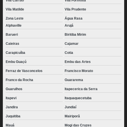
Vila Carrão
Vila Formosa
Vila Matilde
Vila Prudente
Zona Leste
Água Rasa
Alphaville
Arujá
Barueri
Biritiba Mirim
Caieiras
Cajamar
Carapicuíba
Cotia
Embu Guaçú
Embu das Artes
Ferraz de Vasconcelos
Francisco Morato
Franco da Rocha
Guararema
Guarulhos
Itapecerica da Serra
Itapevi
Itaquaquecetuba
Jandira
Jundiaí
Juquitiba
Mairiporã
Mauá
Mogi das Cruzes