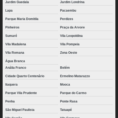
Jardim Guedala
Jardim Londrina
Lapa
Pacaembu
Parque Maria Domitila
Perdizes
Pinheiros
Praça da Arvore
Sumaré
Vila Leopoldina
Vila Madalena
Vila Pompeia
Vila Romana
Zona Oeste
Água Branca
Anália Franco
Belém
Cidade Quarto Centenário
Ermelino Matarazzo
Itaquera
Mooca
Parque Vila Prudente
Parque do Carmo
Penha
Ponte Rasa
São Miguel Paulista
Tatuapé