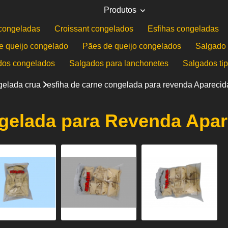
Produtos
congeladas
Croissant congelados
Esfihas congeladas
e queijo congelado
Pães de queijo congelados
Salgado 
dos congelados
Salgados para lanchonetes
Salgados ti
gelada crua
esfiha de carne congelada para revenda Aparecid
gelada para Revenda Apar