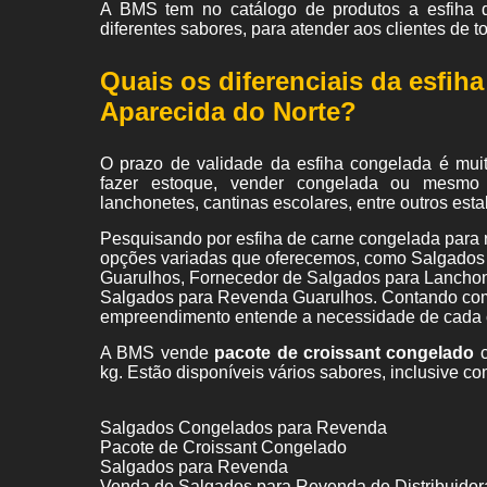
A BMS tem no catálogo de produtos a esfiha 
diferentes sabores, para atender aos clientes de 
Quais os diferenciais da esfih
Aparecida do Norte?
O prazo de validade da esfiha congelada é mui
fazer estoque, vender congelada ou mesmo 
lanchonetes, cantinas escolares, entre outros est
Pesquisando por esfiha de carne congelada para
opções variadas que oferecemos, como Salgados
Guarulhos, Fornecedor de Salgados para Lanchone
Salgados para Revenda Guarulhos. Contando com p
empreendimento entende a necessidade de cada cl
A BMS vende
pacote de croissant congelado
c
kg. Estão disponíveis vários sabores, inclusive co
Salgados Congelados para Revenda
Pacote de Croissant Congelado
Salgados para Revenda
Venda de Salgados para Revenda de Distribuidor