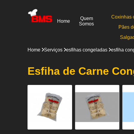
Coxinhas 
Quem
Home
Somos
Pães d
Salga
Home
Serviços
esfihas congeladas
esfiha con
Esfiha de Carne Con