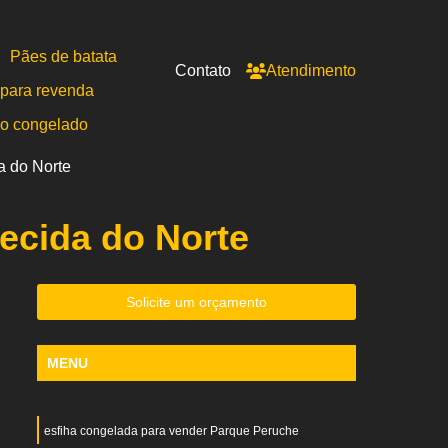
Pães de batata
Contato
Atendimento
para revenda
po congelado
a do Norte
ecida do Norte
Solicite um orçamento
MENU
esfiha congelada para vender Parque Peruche