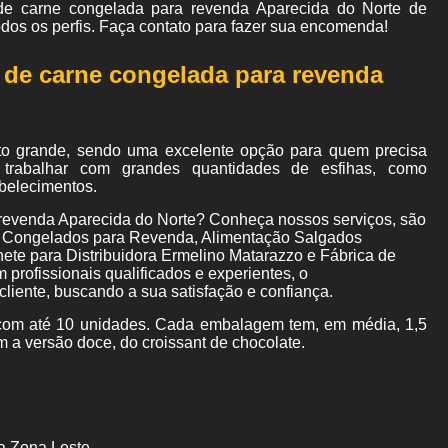
de carne congelada para revenda Aparecida do Norte de
todos os perfis. Faça contato para fazer sua encomenda!
a de carne congelada para revenda
to grande, sendo uma excelente opção para quem precisa
trabalhar com grandes quantidades de esfihas, como
abelecimentos.
 revenda Aparecida do Norte? Conheça nossos serviços, são
 Congelados para Revenda, Alimentação Salgados
te para Distribuidora Ermelino Matarazzo e Fábrica de
rofissionais qualificados e experientes, o
iente, buscando a sua satisfação e confiança.
om até 10 unidades. Cada embalagem tem, em média, 1,5
m a versão doce, do croissant de chocolate.
a Zona Leste